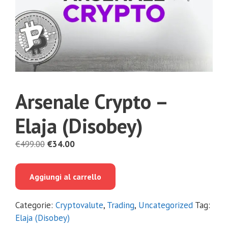
Arsenale Crypto –
Elaja (Disobey)
Il
Il
€
499.00
€
34.00
prezzo
prezzo
originale
attuale
Aggiungi al carrello
era:
è:
€499.00.
€34.00.
Categorie:
Cryptovalute
,
Trading
,
Uncategorized
Tag:
Elaja (Disobey)