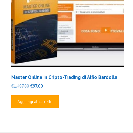
Master Online in Cripto-Trading di Alfio Bardolla
Il
Il
€
1,497.00
€
97.00
prezzo
prezzo
originale
attuale
Aggiungi al carrello
era:
è:
€1,497.00.
€97.00.