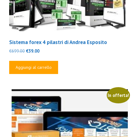
Sistema forex 4 pilastri di Andrea Esposito
Il
Il
€
699.00
€
39.00
prezzo
prezzo
originale
attuale
Aggiungi al carrello
era:
è:
€699.00.
€39.00.
In offerta!