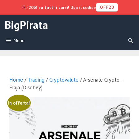
OFF20
-20% su tutti i corsi! Usa il codice
Vai
BigPirata
al
contenuto
Menu
Home
/
Trading
/
Cryptovalute
/ Arsenale Crypto –
Elaja (Disobey)
In offerta!