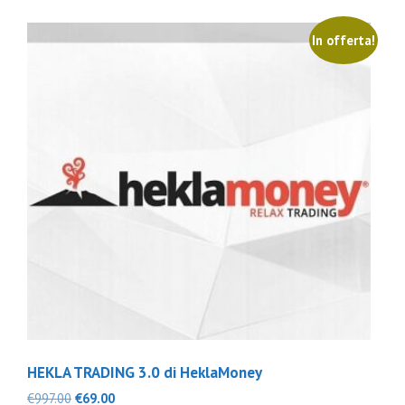
In offerta!
HEKLA TRADING 3.0 di HeklaMoney
Il
Il
€
997.00
€
69.00