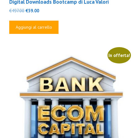
Digital Downloads Bootcamp di Luca Valori
Il
Il
€
497.00
€
59.00
prezzo
prezzo
originale
attuale
Aggiungi al carrello
era:
è:
€497.00.
€59.00.
In offerta!