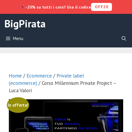
OFF20
-20% su tutti i corsi! Usa il codice
Vai
BigPirata
al
contenuto
Menu
Home
/
Ecommerce
/
Private label
(ecommerce)
/ Corso Millennium Private Project –
Luca Valori
In offerta!