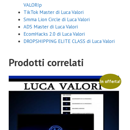
VALORIp
TikTok Master di Luca Valori
Smma Lion Circle di Luca Valori
ADS Master di Luca Valori
EcomHacks 2.0 di Luca Valori
DROPSHIPPING ELITE CLASS di Luca Valori
Prodotti correlati
In offerta!
Coupon Sconto 20%
Inserisci sotto la tua email e riceverai il coupon con uno sconto del
20% su qualsiasi corso.
Inviami il coupon