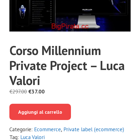
Corso Millennium
Private Project – Luca
Valori
Il
Il
€
297.00
€
37.00
prezzo
prezzo
originale
attuale
Aggiungi al carrello
era:
è:
€297.00.
€37.00.
Categorie:
Ecommerce
,
Private label (ecommerce)
Tag:
Luca Valori