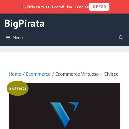
OFF20
-20% su tutti i corsi! Usa il codice
Vai
BigPirata
al
contenuto
Menu
Home
/
Ecommerce
/ Ecommerce Virtuoso – Elvisco
In offerta!