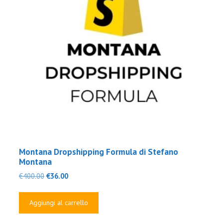
Montana Dropshipping Formula di Stefano
Montana
Il
Il
€
400.00
€
36.00
prezzo
prezzo
originale
attuale
Aggiungi al carrello
era:
è:
€400.00.
€36.00.