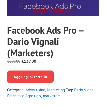
Facebook Ads Pro –
Dario Vignali
(Marketers)
Il
Il
€
997.00
€
137.00
prezzo
prezzo
originale
attuale
Aggiungi al carrello
era:
è:
€997.00.
€137.00.
Categorie:
Advertising
,
Marketing
Tag:
Dario Vignali
,
Francesco Agostinis
,
marketers