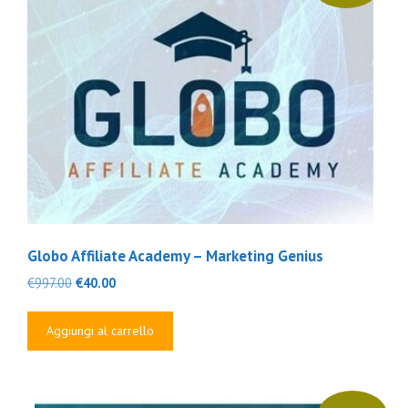
Globo Affiliate Academy – Marketing Genius
Il
Il
€
997.00
€
40.00
prezzo
prezzo
originale
attuale
Aggiungi al carrello
era:
è:
€997.00.
€40.00.