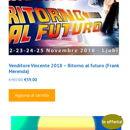
Venditore Vincente 2018 – Ritorno al futuro (Frank
Merenda)
Il
Il
€
497.00
€
59.00
prezzo
prezzo
originale
attuale
Aggiungi al carrello
era:
è:
€497.00.
€59.00.
In offerta!