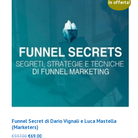
In offerta!
Funnel Secret di Dario Vignali e Luca Mastella
(Marketers)
Il
Il
€
597.00
€
69.00