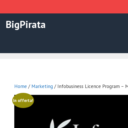
Vai
BigPirata
al
contenuto
Home
/
Marketing
/ Infobusiness Licence Program – M
In offerta!