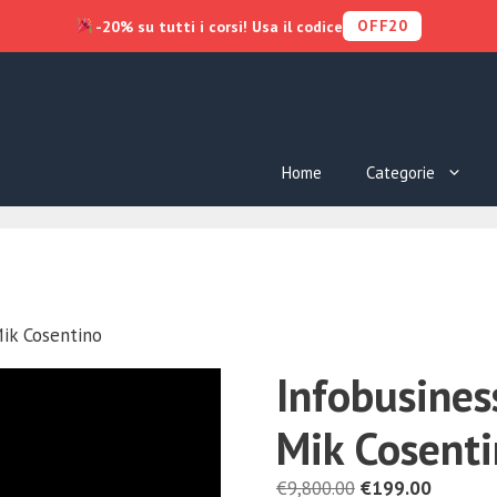
OFF20
-20% su tutti i corsi! Usa il codice
Home
Categorie
ik Cosentino
Infobusines
Mik Cosent
Il
Il
€
9,800.00
€
199.00