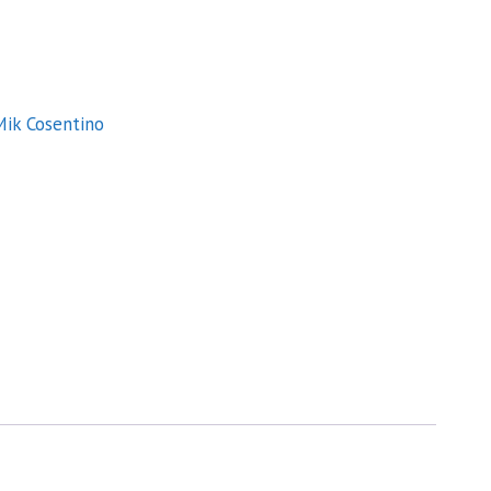
.
Mik Cosentino