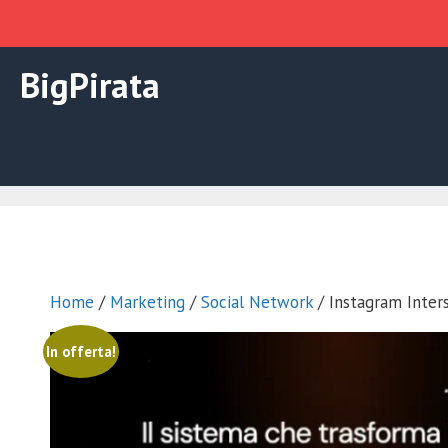
Vai
BigPirata
al
contenuto
Home
/
Marketing
/
Social Network
/ Instagram Inters
In offerta!