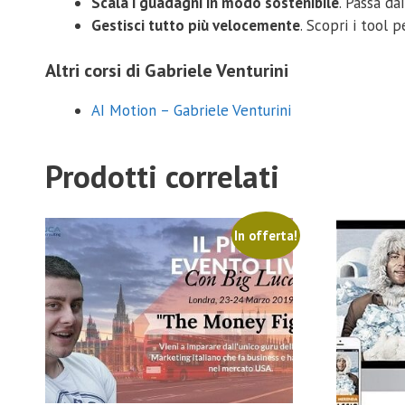
Scala i guadagni in modo sostenibile
. Passa da
Gestisci tutto più velocemente
. Scopri i tool 
Altri corsi di Gabriele Venturini
AI Motion – Gabriele Venturini
Prodotti correlati
In offerta!