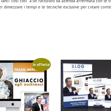
i lanci “così così” a un fatturato da azienda affermata con le 
per dimezzare i tempi e le tecniche esclusive per creare conte
In offerta!