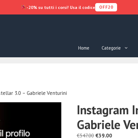
OFF20
-20% su tutti i corsi! Usa il codice
Home
Categorie
tellar 3.0 – Gabriele Venturini
Instagram In
Gabriele Ve
Il
Il
€
547.00
€
39.00