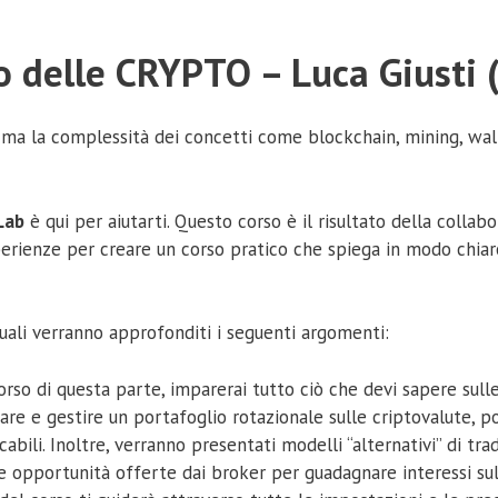
io delle CRYPTO – Luca Giusti
 ma la complessità dei concetti come blockchain, mining, wall
Lab
è qui per aiutarti. Questo corso è il risultato della colla
perienze per creare un corso pratico che spiega in modo chi
quali verranno approfonditi i seguenti argomenti:
so di questa parte, imparerai tutto ciò che devi sapere sulle 
zzare e gestire un portafoglio rotazionale sulle criptovalute, 
abili. Inoltre, verranno presentati modelli “alternativi” di tr
e opportunità offerte dai broker per guadagnare interessi sul