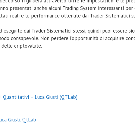
el corso ti guiderà attraverso tutte le impostazioni e le pre
anno presentati anche alcuni Trading System interessanti per
ltati reali e le performance ottenute dai Trader Sistematici su
ed eseguite dai Trader Sistematici stessi, quindi puoi essere 
 modo consapevole. Non perdere l’opportunità di acquisire con
 delle criptovalute.
i Quantitativi – Luca Giusti (QTLab)
uca Giusti. QtLab