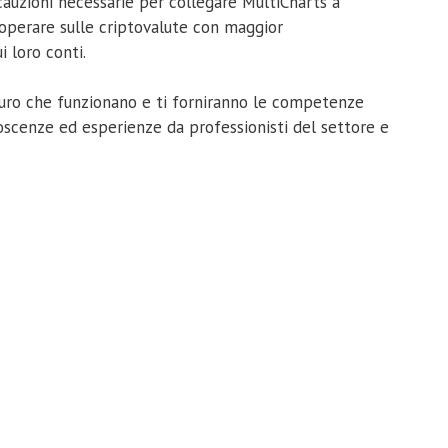
cauzioni necessarie per collegare MultiCharts a
 operare sulle criptovalute con maggior
i loro conti.
sicuro che funzionano e ti forniranno le competenze
oscenze ed esperienze da professionisti del settore e