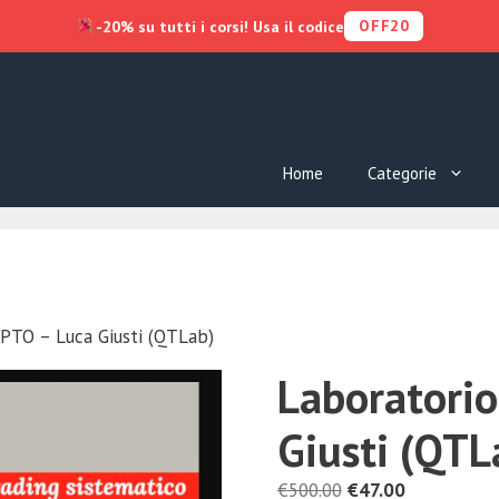
OFF20
-20% su tutti i corsi! Usa il codice
Home
Categorie
YPTO – Luca Giusti (QTLab)
Laboratorio
Giusti (QTL
Il
Il
€
500.00
€
47.00