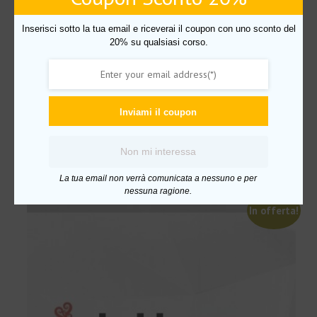
Inserisci sotto la tua email e riceverai il coupon con uno sconto del
20% su qualsiasi corso.
Futures Trading (Corso Base + Avanzato) – Bruno
Moltrasio
Il
Il
€
6,200.00
€
79.00
Inviami il coupon
prezzo
prezzo
originale
attuale
Aggiungi al carrello
era:
è:
Non mi interessa
€6,200.00.
€79.00.
La tua email non verrà comunicata a nessuno e per
nessuna ragione.
In offerta!