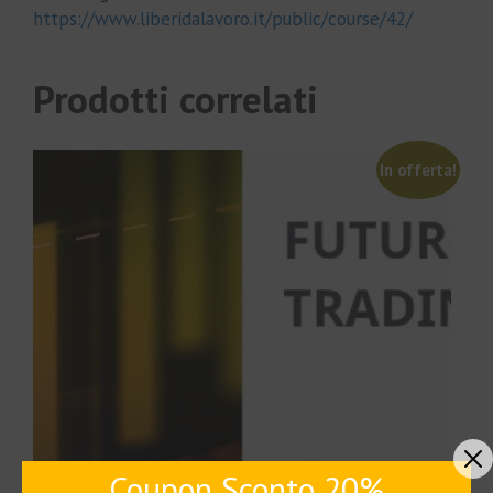
https://www.liberidalavoro.it/public/course/42/
Prodotti correlati
In offerta!
Coupon Sconto 20%