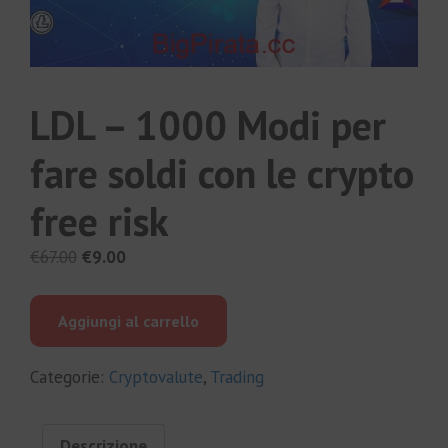
LDL – 1000 Modi per
fare soldi con le crypto
free risk
Il
Il
€
67.00
€
9.00
prezzo
prezzo
originale
attuale
Aggiungi al carrello
era:
è:
€67.00.
€9.00.
Categorie:
Cryptovalute
,
Trading
Descrizione