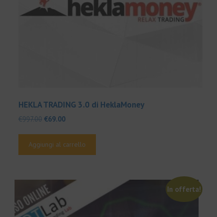
HEKLA TRADING 3.0 di HeklaMoney
Il
Il
€
997.00
€
69.00
prezzo
prezzo
originale
attuale
Aggiungi al carrello
era:
è:
€997.00.
€69.00.
In offerta!