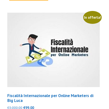
€1,500.00.
€69.00.
In offerta!
Fiscalità Internazionale per Online Marketers di
Big Luca
Il
Il
€
3,000.00
€
99.00