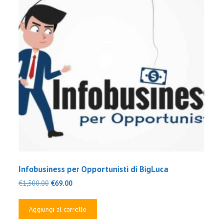
Infobusiness per Opportunisti di BigLuca
Il
Il
€
1,500.00
€
69.00
prezzo
prezzo
originale
attuale
Aggiungi al carrello
era:
è: