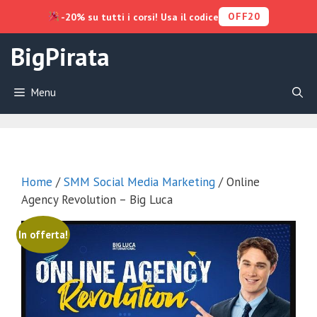
OFF20
-20% su tutti i corsi! Usa il codice
Vai
BigPirata
al
contenuto
Menu
Home
/
SMM Social Media Marketing
/ Online
Agency Revolution – Big Luca
In offerta!