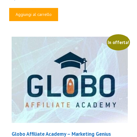
prezzo
prezzo
originale
attuale
Aggiungi al carrello
era:
è:
€3,000.00.
€99.00.
In offerta!
Globo Affiliate Academy – Marketing Genius