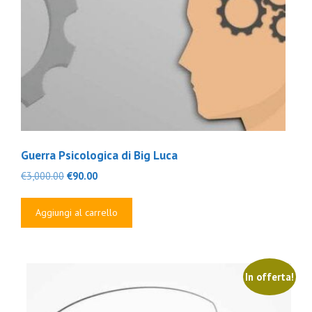
Guerra Psicologica di Big Luca
Il
Il
€
3,000.00
€
90.00
prezzo
prezzo
originale
attuale
Aggiungi al carrello
era:
è:
€3,000.00.
€90.00.
In offerta!