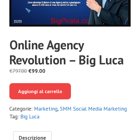
Online Agency
Revolution – Big Luca
Il
Il
€
797.00
€
99.00
prezzo
prezzo
originale
attuale
Aggiungi al carrello
era:
è:
€797.00.
€99.00.
Categorie:
Marketing
,
SMM Social Media Marketing
Tag:
Big Luca
Descrizione