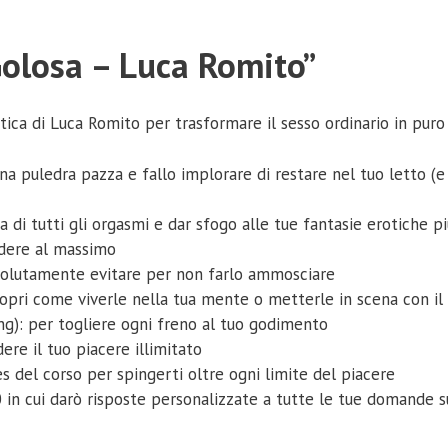
 Golosa – Luca Romito”
otica di Luca Romito per trasformare il sesso ordinario in pur
na puledra pazza e fallo implorare di restare nel tuo letto (
 di tutti gli orgasmi e dar sfogo alle tue fantasie erotiche pi
dere al massimo
ssolutamente evitare per non farlo ammosciare
copri come viverle nella tua mente o metterle in scena con il
ing): per togliere ogni freno al tuo godimento
dere il tuo piacere illimitato
s del corso per spingerti oltre ogni limite del piacere
 in cui darò risposte personalizzate a tutte le tue domande s