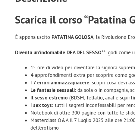
Scarica il corso “Patatina
È appena uscito
PATATINA GOLOSA
, la Rivoluzione Er
Diventa un’indomabile
DEA DEL SESSO
**: godi come u
15 ore di video per diventare la signora suprema
4 approfondimenti extra per scoprire come go
I 7 errori ammazzapiacere
: scopri cosa devi a
Le fantasie sessuali
: da sola o in compagnia, s
Il sesso estremo
(BDSM, fellatio, anal e squirt
I sex toys
: tutti i segreti inconfessabili per ren
Notebook di oltre 300 pagine con tutte le slide
Masterclass Q&A il 7 Luglio 2025 alle ore 21:00
dell’erotismo