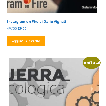
Instagram on Fire di Dario Vignali
Il
Il
€
97.00
€
9.00
prezzo
prezzo
originale
attuale
Aggiungi al carrello
era:
è:
€97.00.
€9.00.
In offerta!