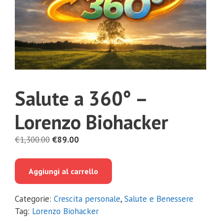
Salute a 360° –
Lorenzo Biohacker
Il
Il
€
1,300.00
€
89.00
prezzo
prezzo
originale
attuale
Aggiungi al carrello
era:
è:
€1,300.00.
€89.00.
Categorie:
Crescita personale
,
Salute e Benessere
Tag:
Lorenzo Biohacker