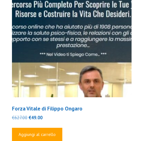
Forza Vitale di Filippo Ongaro
Il
Il
€
627.00
€
49.00
prezzo
prezzo
originale
attuale
Aggiungi al carrello
era:
è: