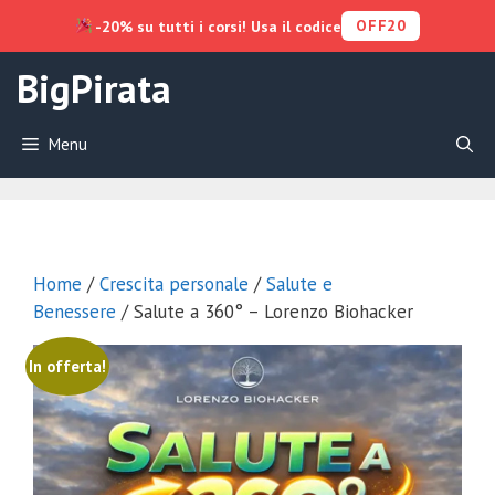
OFF20
-20% su tutti i corsi! Usa il codice
Vai
BigPirata
al
contenuto
Menu
Home
/
Crescita personale
/
Salute e
Benessere
/ Salute a 360° – Lorenzo Biohacker
In offerta!