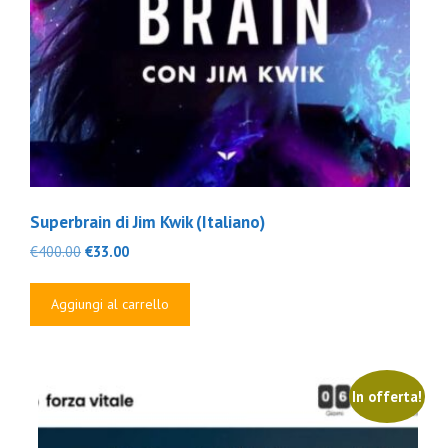
Superbrain di Jim Kwik (Italiano)
Il
Il
€
400.00
€
33.00
prezzo
prezzo
originale
attuale
Aggiungi al carrello
era:
è:
€400.00.
€33.00.
In offerta!