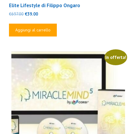
Elite Lifestyle di Filippo Ongaro
Il
Il
€
697.00
€
39.00
prezzo
prezzo
originale
attuale
Aggiungi al carrello
era:
è:
€697.00.
€39.00.
In offerta!