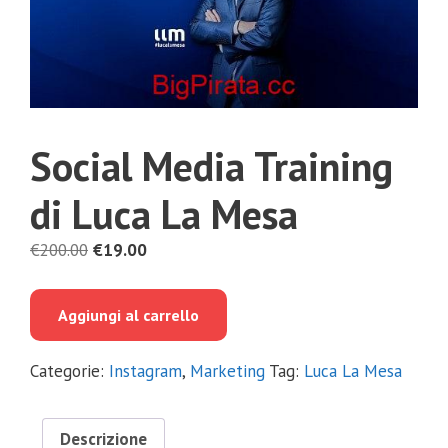
Social Media Training
di Luca La Mesa
Il
Il
€
200.00
€
19.00
prezzo
prezzo
originale
attuale
Aggiungi al carrello
era:
è:
€200.00.
€19.00.
Categorie:
Instagram
,
Marketing
Tag:
Luca La Mesa
Descrizione