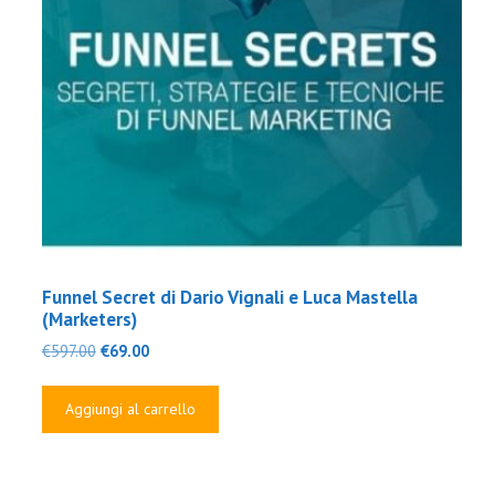
Funnel Secret di Dario Vignali e Luca Mastella
(Marketers)
Il
Il
€
597.00
€
69.00
prezzo
prezzo
originale
attuale
Aggiungi al carrello
era:
è:
€597.00.
€69.00.