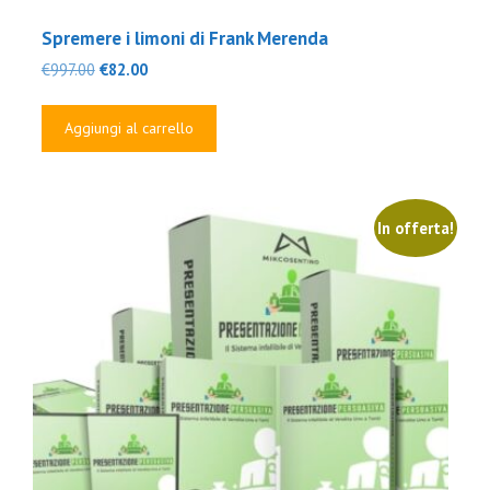
Spremere i limoni di Frank Merenda
Il
Il
€
997.00
€
82.00
prezzo
prezzo
originale
attuale
Aggiungi al carrello
era:
è:
€997.00.
€82.00.
In offerta!