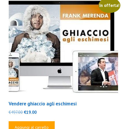
In offerta!
Vendere ghiaccio agli eschimesi
Il
Il
€
497.00
€
19.00
prezzo
prezzo
originale
attuale
Aggiungi al carrello