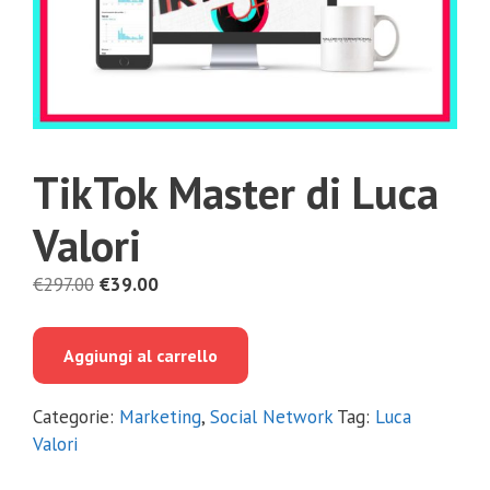
TikTok Master di Luca
Valori
Il
Il
€
297.00
€
39.00
prezzo
prezzo
originale
attuale
Aggiungi al carrello
era:
è:
€297.00.
€39.00.
Categorie:
Marketing
,
Social Network
Tag:
Luca
Valori