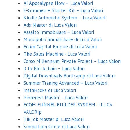
AI Apocalypse Now – Luca Valori
E-Commerce Starter Kit – Luca Valori
Kindle Automatic System – Luca Valori
Ads Master di Luca Valori
Assalto Immobiliare – Luca Valori
Monopolio immobiliare di Luca Valori
Ecom Capital Empire di Luca Valori
The Sales Machine - Luca Valori
Corso Millennium Private Project – Luca Valori
0 to Blockchain – Luca Valori
Digital Downloads Bootcamp di Luca Valori
Summer Traning Advanced – Luca Valori
InstaHacks di Luca Valori
Pinterest Master – Luca Valori
ECOM FUNNEL BUILDER SYSTEM – LUCA
Coupon Sconto 20%
VALORIp
TikTok Master di Luca Valori
Inserisci sotto la tua email e riceverai il coupon con uno sconto del
Smma Lion Circle di Luca Valori
20% su qualsiasi corso.