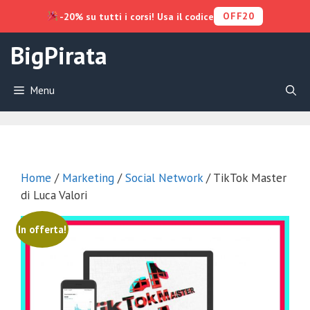
OFF20
-20% su tutti i corsi! Usa il codice
Vai
BigPirata
al
contenuto
Menu
Home
/
Marketing
/
Social Network
/ TikTok Master
di Luca Valori
In offerta!