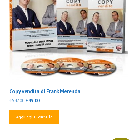
Copy vendita di Frank Merenda
Il
Il
€
547.00
€
49.00
prezzo
prezzo
originale
attuale
Aggiungi al carrello
era:
è:
€547.00.
€49.00.