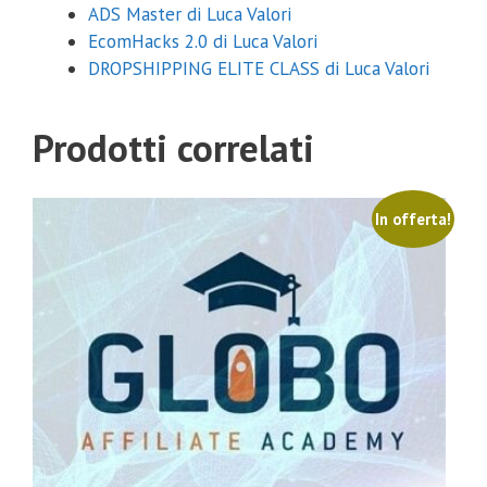
ADS Master di Luca Valori
EcomHacks 2.0 di Luca Valori
DROPSHIPPING ELITE CLASS di Luca Valori
Inviami il coupon
Prodotti correlati
Non mi interessa
La tua email non verrà comunicata a nessuno e per
nessuna ragione.
In offerta!