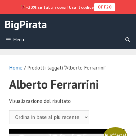
OFF20
-20% su tutti i corsi! Usa il codice
Vai
BigPirata
al
contenuto
Menu
Home
/ Prodotti taggati “Alberto Ferrarrini”
Alberto Ferrarrini
Visualizzazione del risultato
In offerta!