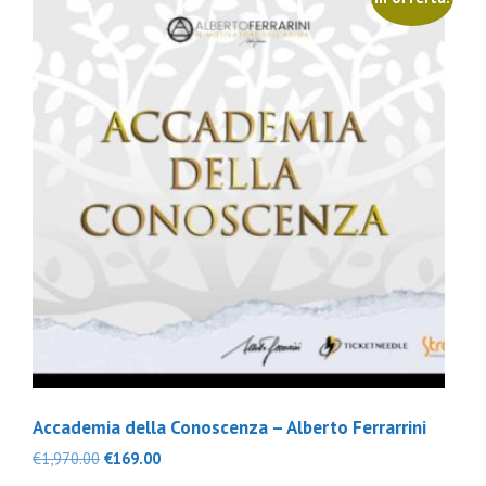
Accademia della Conoscenza – Alberto Ferrarrini
Il
Il
€
1,970.00
€
169.00
prezzo
prezzo