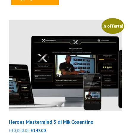
era:
è:
€499.00.
€49.00.
In offerta!
Heroes Mastermind 5 di Mik Cosentino
Il
Il
€
10,000.00
€
147.00