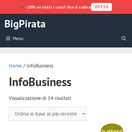
OFF20
-20% su tutti i corsi! Usa il codice
Vai
BigPirata
al
contenuto
Menu
Home
/ InfoBusiness
InfoBusiness
Ordina
Visualizzazione di 14 risultati
in
base
al
più
In offerta!