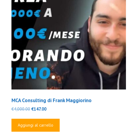
MCA Consulting di Frank Maggiorino
Il
Il
€
4,000.00
€
147.00
prezzo
prezzo
originale
attuale
Aggiungi al carrello
era:
è:
€4,000.00.
€147.00.