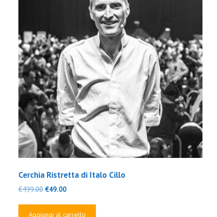
Cerchia Ristretta di Italo Cillo
Il
Il
€
499.00
€
49.00
prezzo
prezzo
originale
attuale
Aggiungi al carrello