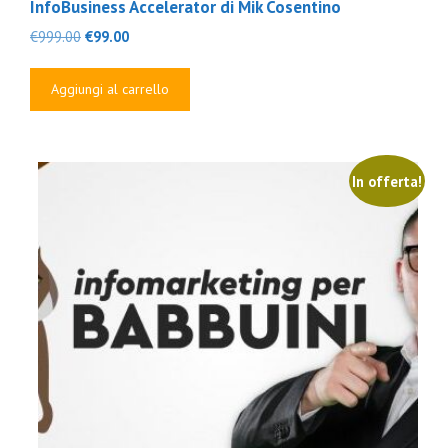
InfoBusiness Accelerator di Mik Cosentino
Il
Il
€
999.00
€
99.00
prezzo
prezzo
originale
attuale
Aggiungi al carrello
era:
è:
€999.00.
€99.00.
In offerta!