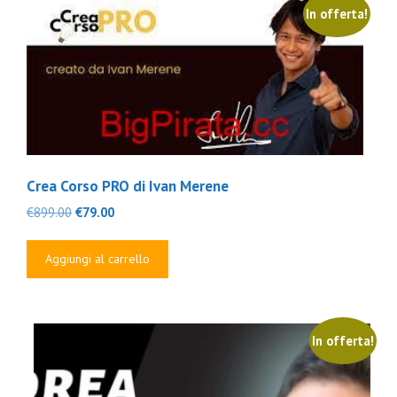
In offerta!
Crea Corso PRO di Ivan Merene
Il
Il
€
899.00
€
79.00
prezzo
prezzo
originale
attuale
Aggiungi al carrello
era:
è:
€899.00.
€79.00.
In offerta!