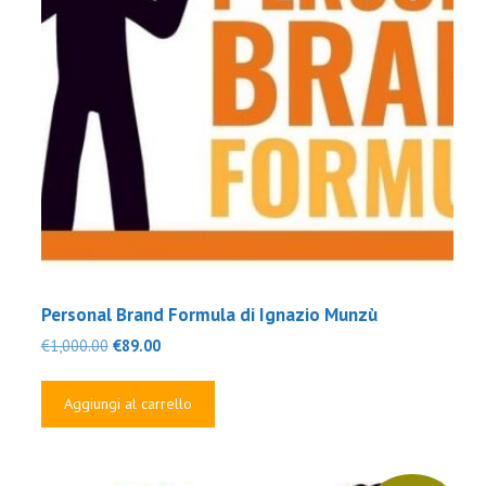
Personal Brand Formula di Ignazio Munzù
Il
Il
€
1,000.00
€
89.00
prezzo
prezzo
originale
attuale
Aggiungi al carrello
era:
è:
€1,000.00.
€89.00.