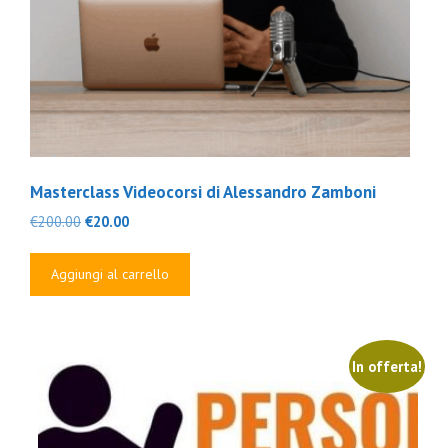
Masterclass Videocorsi di Alessandro Zamboni
Il
Il
€
200.00
€
20.00
prezzo
prezzo
originale
attuale
Aggiungi al carrello
era:
è:
€200.00.
€20.00.
In offerta!