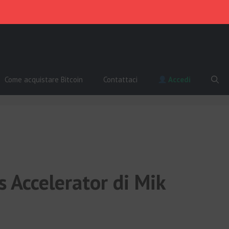
Come acquistare Bitcoin
Contattaci
Accedi
s Accelerator di Mik