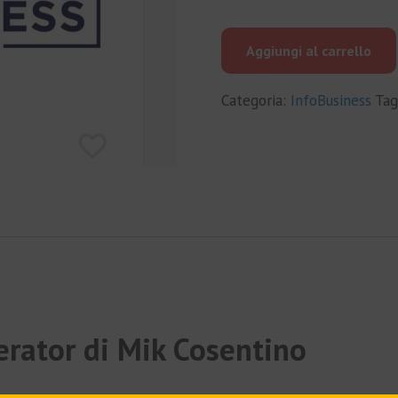
prezzo
prezzo
originale
attuale
Aggiungi al carrello
era:
è:
€999.00.
€99.00.
Categoria:
InfoBusiness
Ta
erator di Mik Cosentino