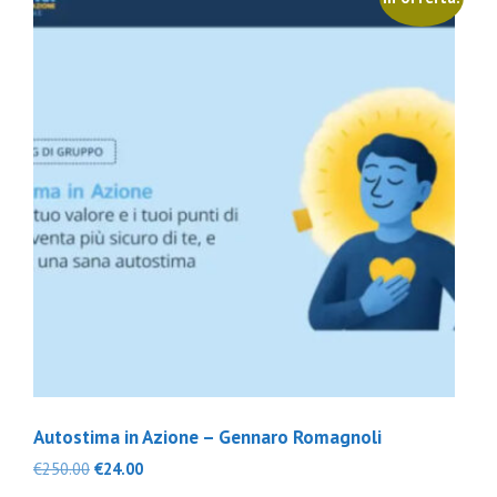
recente
Autostima in Azione – Gennaro Romagnoli
Il
Il
€
250.00
€
24.00
prezzo
prezzo