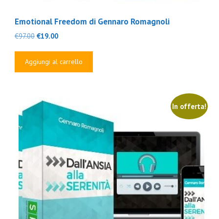
Emotional Freedom di Gennaro Romagnoli
Il
Il
€
97.00
€
19.00
prezzo
prezzo
originale
attuale
Aggiungi al carrello
era:
è:
€97.00.
€19.00.
In offerta!