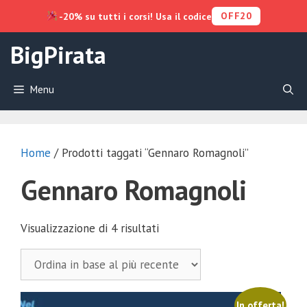
OFF20
-20% su tutti i corsi! Usa il codice
Vai
BigPirata
al
contenuto
Menu
Home
/ Prodotti taggati “Gennaro Romagnoli”
Gennaro Romagnoli
Ordina
Visualizzazione di 4 risultati
in
base
al
più
In offerta!