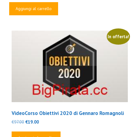
originale
attuale
Aggiungi al carrello
era:
è:
€250.00.
€24.00.
In offerta!
VideoCorso Obiettivi 2020 di Gennaro Romagnoli
Il
Il
€
97.00
€
19.00
prezzo
prezzo
originale
attuale