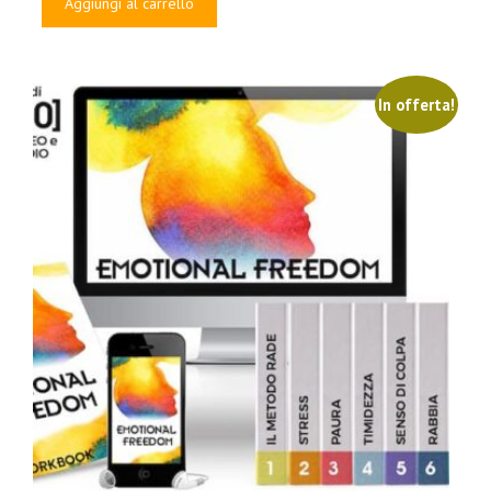
Aggiungi al carrello
era:
è:
€97.00.
€19.00.
In offerta!