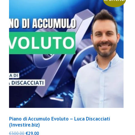
Piano di Accumulo Evoluto – Luca Discacciati
(Investire.biz)
Il
Il
€
300.00
€
29.00