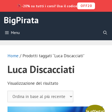
OFF20
-20% su tutti i corsi! Usa il codice
Vai
BigPirata
al
contenuto
Menu
Home
/ Prodotti taggati “Luca Discacciati”
Luca Discacciati
Visualizzazione del risultato
In offerta!