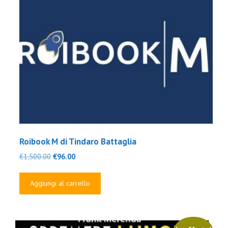
Roibook M di Tindaro Battaglia
Il
Il
€
1,500.00
€
96.00
prezzo
prezzo
originale
attuale
Aggiungi al carrello
era:
è:
€1,500.00.
€96.00.