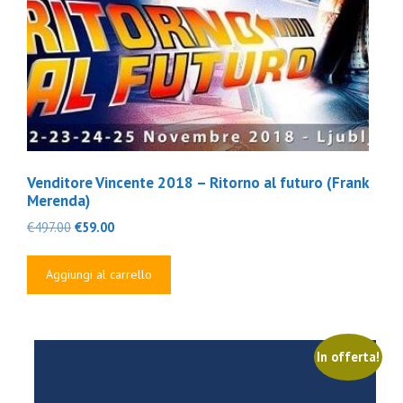
Venditore Vincente 2018 – Ritorno al futuro (Frank
Merenda)
Il
Il
€
497.00
€
59.00
prezzo
prezzo
originale
attuale
Aggiungi al carrello
era:
è:
€497.00.
€59.00.
In offerta!