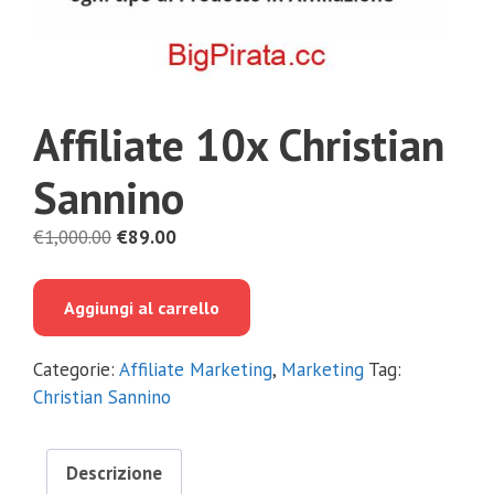
Affiliate 10x Christian
Sannino
Il
Il
€
1,000.00
€
89.00
prezzo
prezzo
originale
attuale
Aggiungi al carrello
era:
è:
€1,000.00.
€89.00.
Categorie:
Affiliate Marketing
,
Marketing
Tag:
Christian Sannino
Descrizione