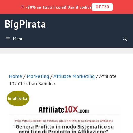
OFF20
-20% su tutti i corsi! Usa il codice
Vai
BigPirata
al
contenuto
Menu
Home
/
Marketing
/
Affiliate Marketing
/ Affiliate
10x Christian Sannino
In offerta!