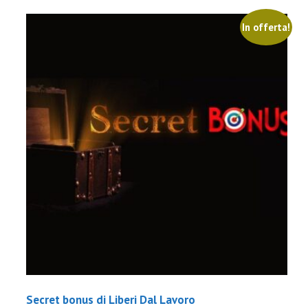
In offerta!
Secret bonus di Liberi Dal Lavoro