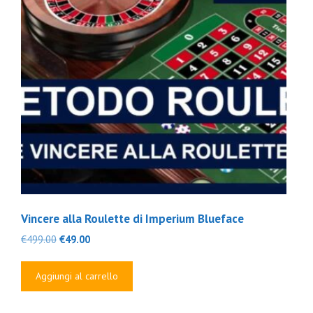
Vincere alla Roulette di Imperium Blueface
Il
Il
€
499.00
€
49.00
prezzo
prezzo
originale
attuale
Aggiungi al carrello
era:
è:
€499.00.
€49.00.