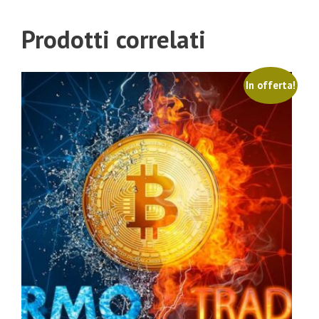
Prodotti correlati
In offerta!
Coupon Sconto 20%
Inserisci sotto la tua email e riceverai il coupon con uno sconto del
20% su qualsiasi corso.
Inviami il coupon
Non mi interessa
La tua email non verrà comunicata a nessuno e per