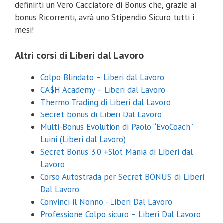
definirti un Vero Cacciatore di Bonus che, grazie ai
bonus Ricorrenti, avrà uno Stipendio Sicuro tutti i
mesi!
Altri corsi di Liberi dal Lavoro
Colpo Blindato – Liberi dal Lavoro
CA$H Academy – Liberi dal Lavoro
Thermo Trading di Liberi dal Lavoro
Secret bonus di Liberi Dal Lavoro
Multi-Bonus Evolution di Paolo “EvoCoach”
Luini (Liberi dal Lavoro)
Secret Bonus 3.0 +Slot Mania di Liberi dal
Lavoro
Corso Autostrada per Secret BONUS di Liberi
Dal Lavoro
Convinci il Nonno - Liberi Dal Lavoro
Professione Colpo sicuro – Liberi Dal Lavoro