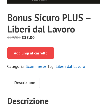
Bonus Sicuro PLUS –
Liberi dal Lavoro
Il
Il
€
297.00
€
38.00
prezzo
prezzo
originale
attuale
Aggiungi al carrello
era:
è:
€297.00.
€38.00.
Categoria:
Scommesse
Tag:
Liberi dal Lavoro
Descrizione
Descrizione