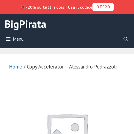
OFF20
-20% su tutti i corsi! Usa il codice
Vai
BigPirata
al
contenuto
Menu
Home
/ Copy Accelerator – Alessandro Pedrazzoli