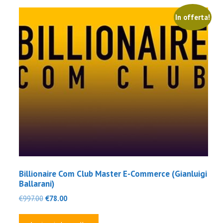
In offerta!
Billionaire Com Club Master E-Commerce (Gianluigi
Ballarani)
Il
Il
€
997.00
€
78.00
prezzo
prezzo
originale
attuale