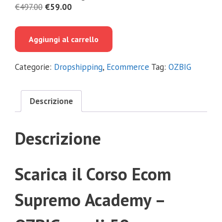
Il
Il
€
497.00
€
59.00
prezzo
prezzo
originale
attuale
Aggiungi al carrello
era:
è:
€497.00.
€59.00.
Categorie:
Dropshipping
,
Ecommerce
Tag:
OZBIG
Descrizione
Descrizione
Scarica il Corso Ecom
Supremo Academy –