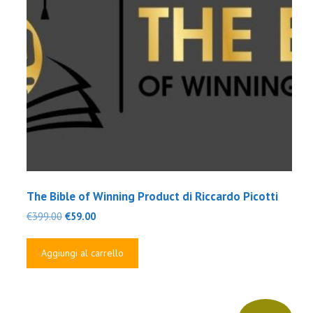
The Bible of Winning Product di Riccardo Picotti
Il
Il
€
399.00
€
59.00
prezzo
prezzo
originale
attuale
Aggiungi al carrello
era:
è:
€399.00.
€59.00.