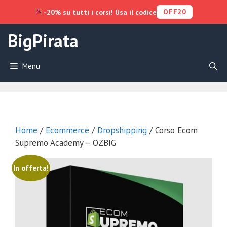
OFF20
-20% su tutti i corsi! Usa il codice
Vai
BigPirata
al
contenuto
Menu
Home
/
Ecommerce
/
Dropshipping
/ Corso Ecom
Supremo Academy – OZBIG
In offerta!