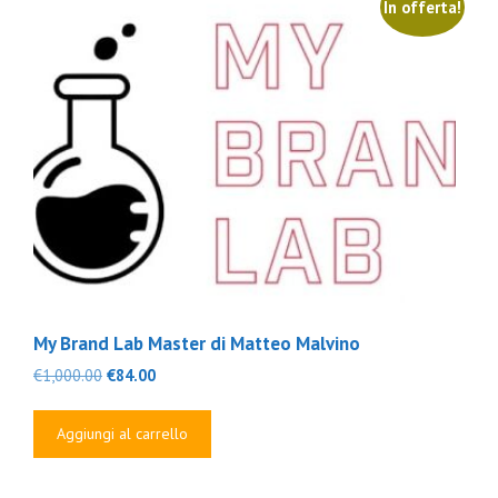
In offerta!
My Brand Lab Master di Matteo Malvino
Il
Il
€
1,000.00
€
84.00
prezzo
prezzo
originale
attuale
Aggiungi al carrello
era:
è:
€1,000.00.
€84.00.