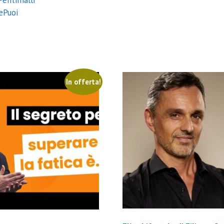
Pentimalli
ePuoi
In offerta!