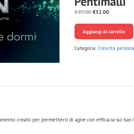
Pentimalli
Il
Il
€
397.00
€
32.00
prezzo
prezzo
originale
attuale
Aggiungi al carrello
era:
è:
€397.00.
€32.00.
Categoria:
Crescita persona
umento creato per permetterti di agire con efficacia sui tuoi 