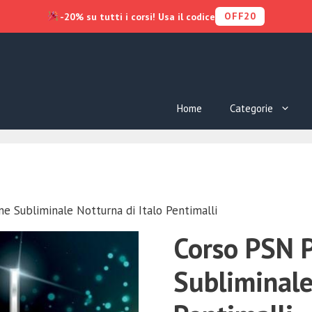
OFF20
-20% su tutti i corsi! Usa il codice
Home
Categorie
 Subliminale Notturna di Italo Pentimalli
Corso PSN 
Subliminale