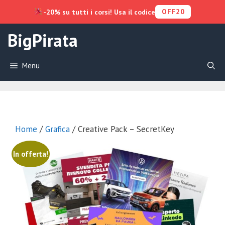
OFF20
-20% su tutti i corsi! Usa il codice
Vai
BigPirata
al
contenuto
Menu
Home
/
Grafica
/ Creative Pack – SecretKey
In offerta!