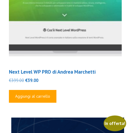
Next Level WP PRO di Andrea Marchetti
Il
Il
€
399.00
€
39.00
prezzo
prezzo
originale
attuale
Aggiungi al carrello
era:
è:
€399.00.
€39.00.
In offerta!