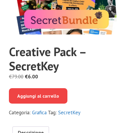
Creative Pack –
SecretKey
Il
Il
€
79.00
€
6.00
prezzo
prezzo
originale
attuale
Aggiungi al carrello
era:
è:
€79.00.
€6.00.
Categoria:
Grafica
Tag:
SecretKey
Descrizione