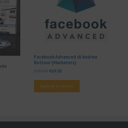
Facebook Advanced di Andrea
Bottoni (Marketers)
nda
Il
Il
€
497.00
€
69.00
prezzo
prezzo
originale
attuale
Aggiungi al carrello
era:
è:
€497.00.
€69.00.