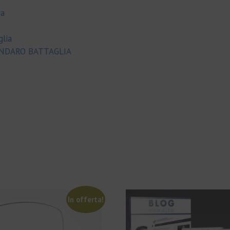
ia
glia
INDARO BATTAGLIA
In offerta!