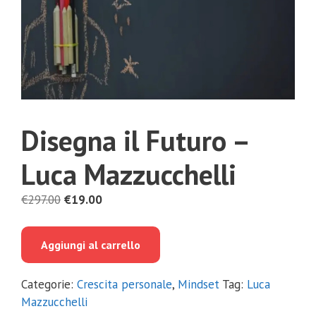
Disegna il Futuro –
Luca Mazzucchelli
Il
Il
€
297.00
€
19.00
prezzo
prezzo
originale
attuale
Aggiungi al carrello
era:
è:
€297.00.
€19.00.
Categorie:
Crescita personale
,
Mindset
Tag:
Luca
Mazzucchelli