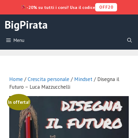
OFF20
-20% su tutti i corsi! Usa il codice
Vai
BigPirata
al
contenuto
Menu
Home
/
Crescita personale
/
Mindset
/ Disegna il
Futuro – Luca Mazzucchelli
In offerta!