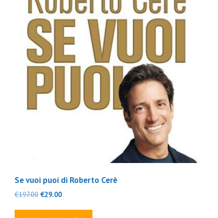
Se vuoi puoi di Roberto Cerè
Il
Il
€
197.00
€
29.00
prezzo
prezzo
originale
attuale