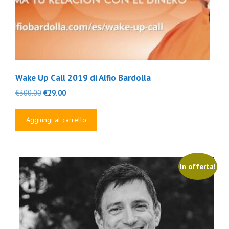
Wake Up Call 2019 di Alfio Bardolla
Il
Il
€
300.00
€
29.00
prezzo
prezzo
originale
attuale
Aggiungi al carrello
era:
è:
€300.00.
€29.00.
In offerta!