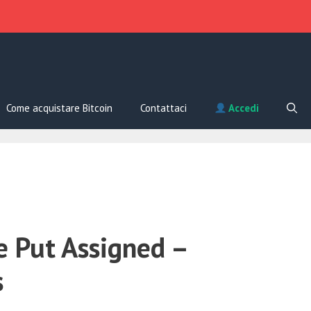
Come acquistare Bitcoin
Contattaci
Accedi
 Put Assigned –
s