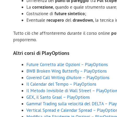
Differenza dei
punti di pareggio
tra
Put scope
La
correzione
, quando e quale strumento usare
Costruzione di
future sintetico
;
Eventuale
recupero
del
drawdown
, la tecnica 
Tutto ciò che affronteremo durante il corso online
po
proporremo.
Altri corsi di PlayOptions
Future Corretto alle Opzioni – PlayOptions
BWB Broken Wing Butterfly – PlayOptions
Covered Call Writing d’Autore – PlayOptions
Il Calendar del Tempo – PlayOptions
Il Metodo Invisibile di Wall Street – PlayOptio
GEX, il Santo Graal – PlayOptions
Gamma! Trading sulla velocità del DELTA – Pla
Vertical Spread e Calendar Spread – PlayOptio
Modifica alle Strategie in Opzioni – PlayOption