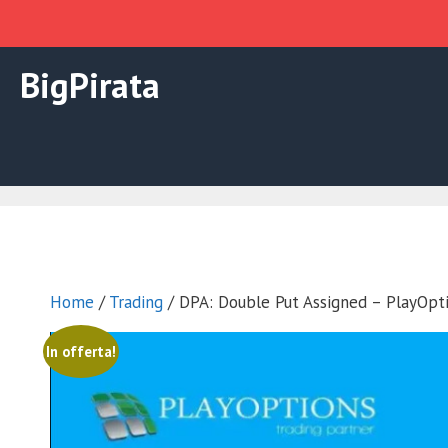
Vai
BigPirata
al
contenuto
Home
/
Trading
/ DPA: Double Put Assigned – PlayOpt
In offerta!