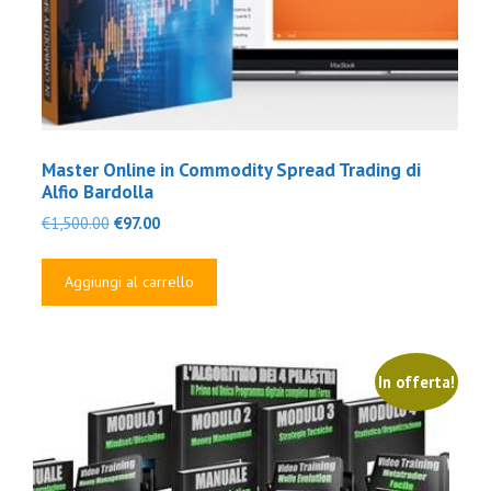
Master Online in Commodity Spread Trading di
Alfio Bardolla
Il
Il
€
1,500.00
€
97.00
prezzo
prezzo
originale
attuale
Aggiungi al carrello
era:
è:
€1,500.00.
€97.00.
In offerta!