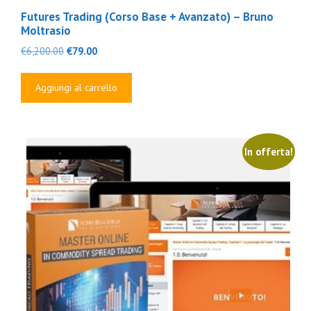
Futures Trading (Corso Base + Avanzato) – Bruno
Moltrasio
Il
Il
€
6,200.00
€
79.00
prezzo
prezzo
originale
attuale
Aggiungi al carrello
era:
è:
€6,200.00.
€79.00.
In offerta!