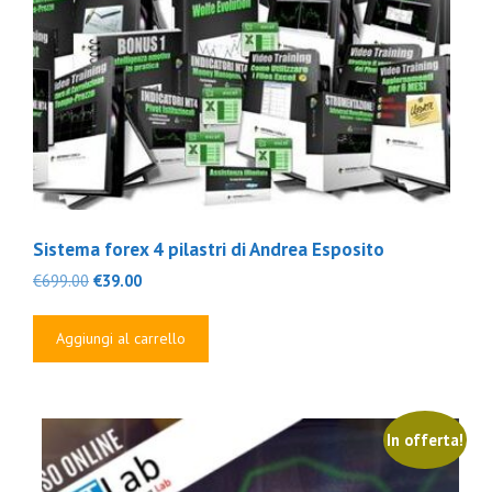
Sistema forex 4 pilastri di Andrea Esposito
Il
Il
€
699.00
€
39.00
prezzo
prezzo
originale
attuale
Aggiungi al carrello
era:
è:
€699.00.
€39.00.
In offerta!