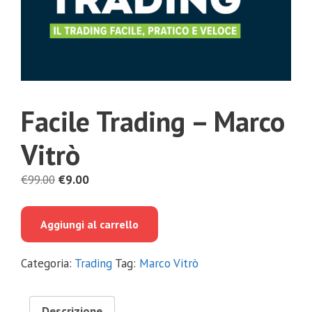
Facile Trading – Marco
Vitrò
Il
Il
€
99.00
€
9.00
prezzo
prezzo
originale
attuale
Aggiungi al carrello
era:
è:
€99.00.
€9.00.
Categoria:
Trading
Tag:
Marco Vitrò
Descrizione