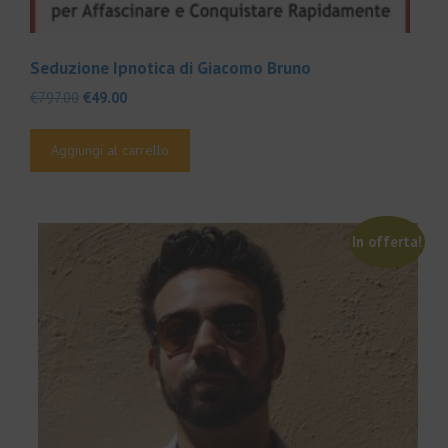
Seduzione Ipnotica di Giacomo Bruno
Il
Il
€
797.00
€
49.00
prezzo
prezzo
originale
attuale
Aggiungi al carrello
era:
è:
€797.00.
€49.00.
In offerta!