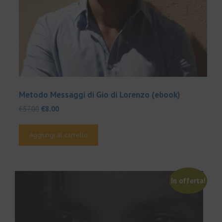
Metodo Messaggi di Gio di Lorenzo (ebook)
Il
Il
€
57.00
€
8.00
prezzo
prezzo
originale
attuale
Aggiungi al carrello
era:
è:
€57.00.
€8.00.
In offerta!