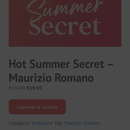
Hot Summer Secret –
Maurizio Romano
Il
Il
€
197.00
€
19.00
prezzo
prezzo
originale
attuale
Aggiungi al carrello
era:
è:
€197.00.
€19.00.
Categoria:
Seduzione
Tag:
Maurizio Romano