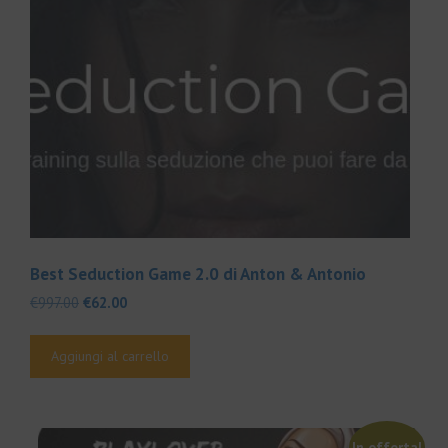
Best Seduction Game 2.0 di Anton & Antonio
Il
Il
€
997.00
€
62.00
prezzo
prezzo
originale
attuale
Aggiungi al carrello
era:
è:
€997.00.
€62.00.
In offerta!