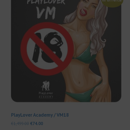
PlayLover Academy / VM18
Il
Il
€
1,499.00
€
74.00
prezzo
prezzo