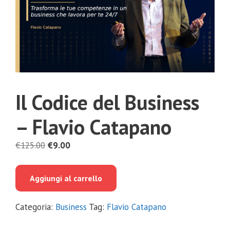
Il Codice del Business
– Flavio Catapano
Il
Il
€
125.00
€
9.00
prezzo
prezzo
originale
attuale
Aggiungi al carrello
era:
è:
€125.00.
€9.00.
Categoria:
Business
Tag:
Flavio Catapano