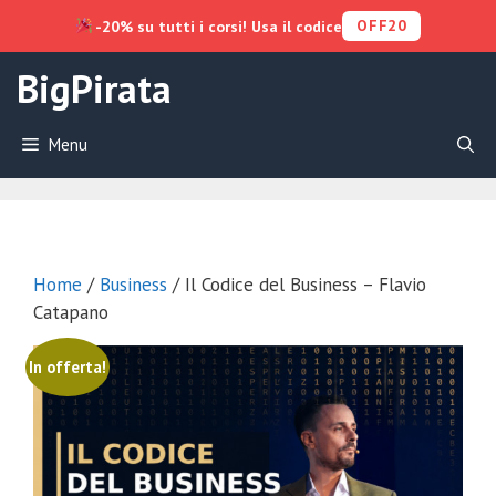
OFF20
-20% su tutti i corsi! Usa il codice
Vai
BigPirata
al
contenuto
Menu
Home
/
Business
/ Il Codice del Business – Flavio
Catapano
In offerta!