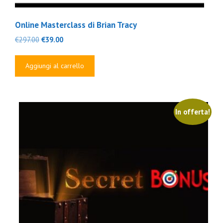
Online Masterclass di Brian Tracy
Il
Il
€
297.00
€
39.00
prezzo
prezzo
originale
attuale
Aggiungi al carrello
era:
è:
€297.00.
€39.00.
In offerta!