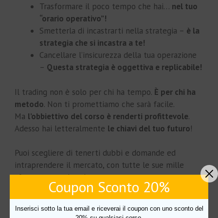
Trasformare il poco tempo che hai…
nel tuo
“orario operativo”!
Smetterla di incastrarti nella strategia –
è la
strategia che si incastra a te!
Cancellare l’insicurezza della tua operazione
–
Questa strategia è oggettiva e replicabile!
Il trading non è solo per chi ha tempo.
È per chi ha
metodo
. Non ti promettiamo che sarà facile.
Ma
l’obbiettivo del corso è renderti profittevole
.
Adesso hai letteralmente
le chiavi del tuo futuro
!
Puoi scegliere di tenerti dubbi e domande ed
intraprendere il mercato, con tutte le sue mille
sfaccettature da solo…
Coupon Sconto 20%
Oppure puoi letteralmente
“Rubare”
la nostra
Inserisci sotto la tua email e riceverai il coupon con uno sconto del
esperienza e farla tua!
20% su qualsiasi corso.