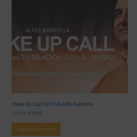
Wake Up Call 2019 di Alfio Bardolla
Il
Il
€
300.00
€
29.00
prezzo
prezzo
originale
attuale
Aggiungi al carrello
era:
è: