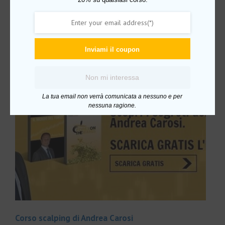
Prodotti correlati
Inviami il coupon
In offerta!
Non mi interessa
La tua email non verrà comunicata a nessuno e per
nessuna ragione.
Corso scalping di Andrea Carosi