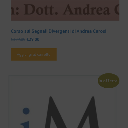
Corso sui Segnali Divergenti di Andrea Carosi
Il
Il
€
399.00
€
29.00
prezzo
prezzo
originale
attuale
Aggiungi al carrello
era:
è:
€399.00.
€29.00.
In offerta!