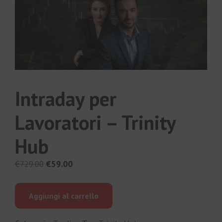
Intraday per
Lavoratori – Trinity
Hub
Il
Il
€
729.00
€
59.00
prezzo
prezzo
originale
attuale
Aggiungi al carrello
era:
è:
€729.00.
€59.00.