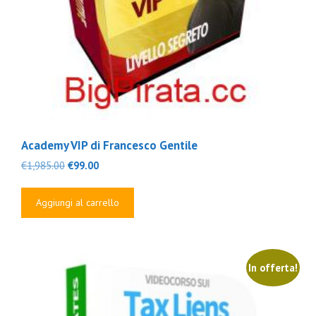
Academy VIP di Francesco Gentile
Il
Il
€
1,985.00
€
99.00
prezzo
prezzo
originale
attuale
Aggiungi al carrello
era:
è:
€1,985.00.
€99.00.
In offerta!