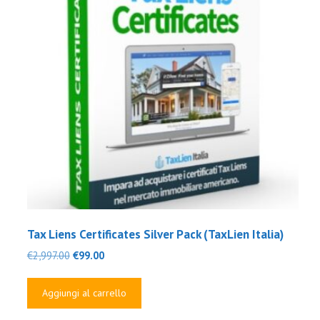
Tax Liens Certificates Silver Pack (TaxLien Italia)
Il
Il
€
2,997.00
€
99.00
prezzo
prezzo
originale
attuale
Aggiungi al carrello
era:
è:
€2,997.00.
€99.00.