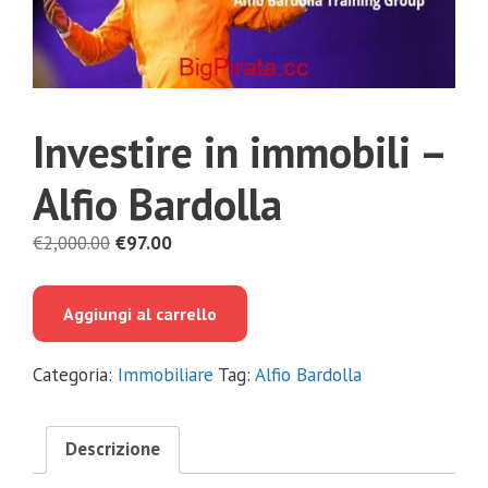
Investire in immobili –
Alfio Bardolla
Il
Il
€
2,000.00
€
97.00
prezzo
prezzo
originale
attuale
Aggiungi al carrello
era:
è:
€2,000.00.
€97.00.
Categoria:
Immobiliare
Tag:
Alfio Bardolla
Descrizione