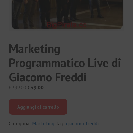
Marketing
Programmatico Live di
Giacomo Freddi
Il
Il
€
399.00
€
39.00
prezzo
prezzo
originale
attuale
Aggiungi al carrello
era:
è:
€399.00.
€39.00.
Categoria:
Marketing
Tag:
giacomo freddi