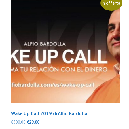
In offerta!
Wake Up Call 2019 di Alfio Bardolla
Il
Il
€
300.00
€
29.00
prezzo
prezzo