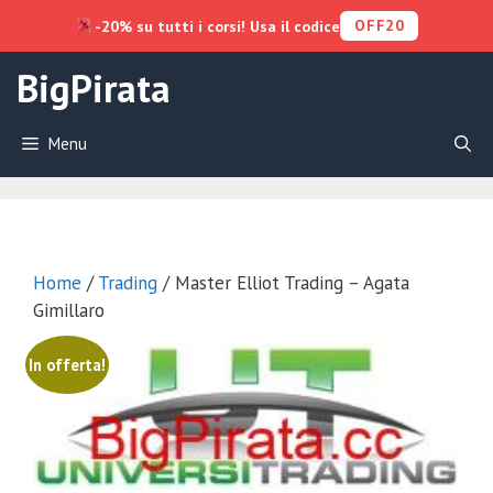
OFF20
-20% su tutti i corsi! Usa il codice
Vai
BigPirata
al
contenuto
Menu
Home
/
Trading
/ Master Elliot Trading – Agata
Gimillaro
In offerta!