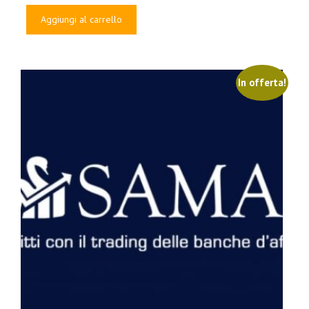
originale
attuale
Aggiungi al carrello
era:
è:
€300.00.
€29.00.
In offerta!