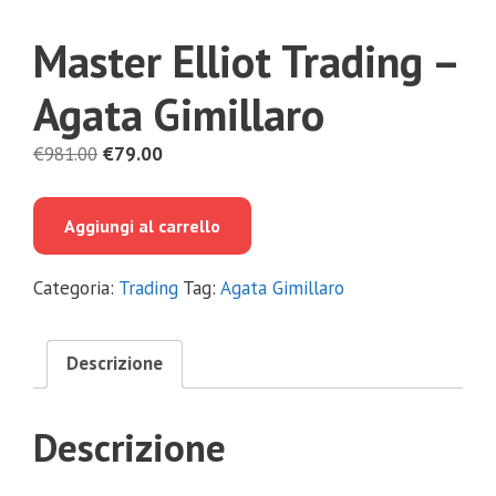
Master Elliot Trading –
Agata Gimillaro
Il
Il
€
981.00
€
79.00
prezzo
prezzo
originale
attuale
Aggiungi al carrello
era:
è:
€981.00.
€79.00.
Categoria:
Trading
Tag:
Agata Gimillaro
Descrizione
Descrizione