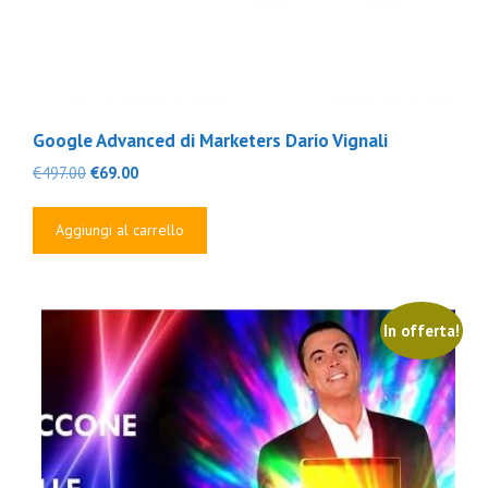
Google Advanced di Marketers Dario Vignali
Il
Il
€
497.00
€
69.00
prezzo
prezzo
originale
attuale
Aggiungi al carrello
era:
è:
€497.00.
€69.00.
In offerta!