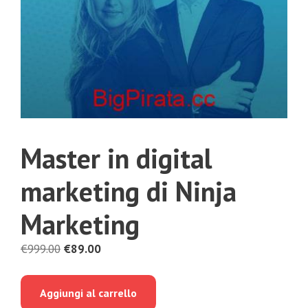
Master in digital
marketing di Ninja
Marketing
Il
Il
€
999.00
€
89.00
prezzo
prezzo
originale
attuale
Aggiungi al carrello
era:
è: