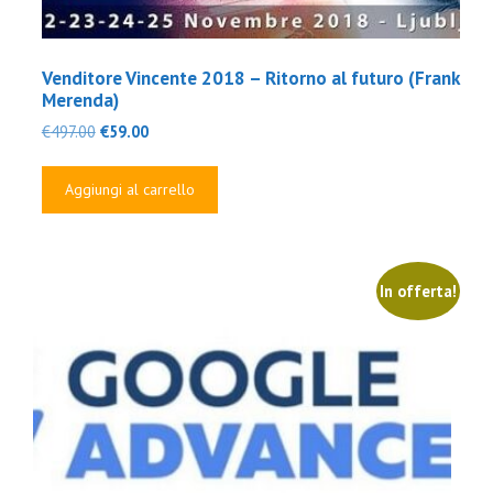
Venditore Vincente 2018 – Ritorno al futuro (Frank
Merenda)
Il
Il
€
497.00
€
59.00
prezzo
prezzo
originale
attuale
Aggiungi al carrello
era:
è:
€497.00.
€59.00.
In offerta!