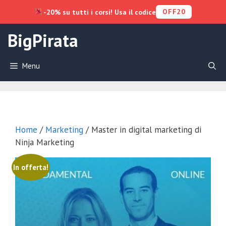
OFF20
-20% su tutti i corsi! Usa il codice
Vai
BigPirata
al
contenuto
Menu
Home
/
Marketing
/ Master in digital marketing di
Ninja Marketing
In offerta!