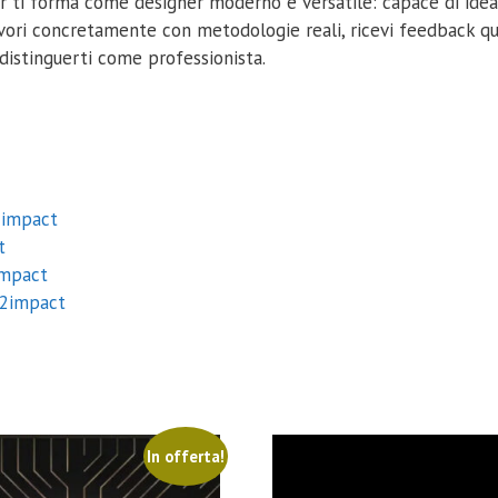
 ti forma come designer moderno e versatile: capace di idear
avori concretamente con metodologie reali, ricevi feedback qua
distinguerti come professionista.
2impact
t
impact
t2impact
In offerta!