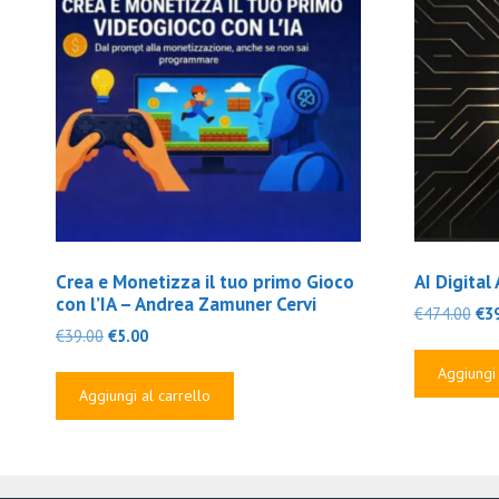
Crea e Monetizza il tuo primo Gioco
AI Digita
con l’IA – Andrea Zamuner Cervi
Il
€
474.00
€
3
Il
Il
€
39.00
€
5.00
pre
prezzo
prezzo
ori
Aggiungi 
originale
attuale
era
Aggiungi al carrello
era:
è:
€47
€39.00.
€5.00.