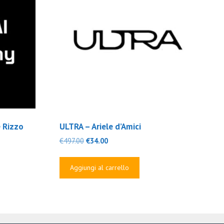
 Rizzo
ULTRA – Ariele d’Amici
Il
Il
€
497.00
€
34.00
prezzo
prezzo
originale
attuale
Aggiungi al carrello
era:
è:
€497.00.
€34.00.