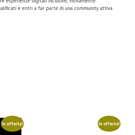
e esperienze digitali inclusive, visivamente
lificati e entri a far parte di una community attiva
In offerta!
In offerta!