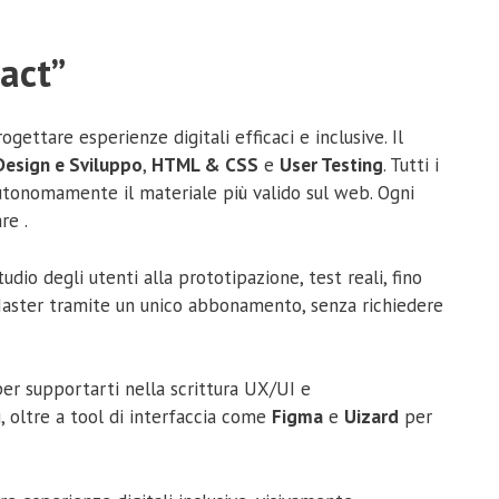
act”
ttare esperienze digitali efficaci e inclusive. Il
Design e Sviluppo
,
HTML & CSS
e
User Testing
. Tutti i
 autonomamente il materiale più valido sul web. Ogni
re .
io degli utenti alla prototipazione, test reali, fino
più Master tramite un unico abbonamento, senza richiedere
er supportarti nella scrittura UX/UI e
i, oltre a tool di interfaccia come
Figma
e
Uizard
per