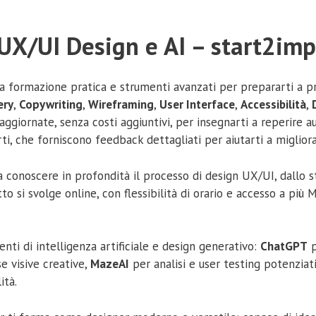
n UX/UI Design e AI – start2imp
formazione pratica e strumenti avanzati per prepararti a proge
ery
,
Copywriting
,
Wireframing
,
User Interface
,
Accessibilità
,
 aggiornate, senza costi aggiuntivi, per insegnarti a reperire
ti, che forniscono feedback dettagliati per aiutarti a migliora
onoscere in profondità il processo di design UX/UI, dallo stud
 tutto si svolge online, con flessibilità di orario e accesso a 
nti di intelligenza artificiale e design generativo:
ChatGPT
p
e visive creative,
MazeAI
per analisi e user testing potenziat
ità.