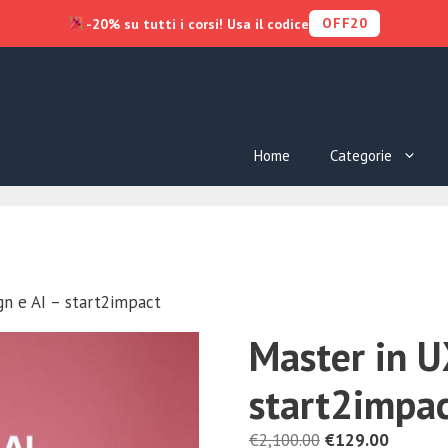
OFF20
-20% su tutti i corsi! Usa il codice
Home
Categorie
n e AI – start2impact
Master in U
start2impa
Il
Il
€
2,100.00
€
129.00