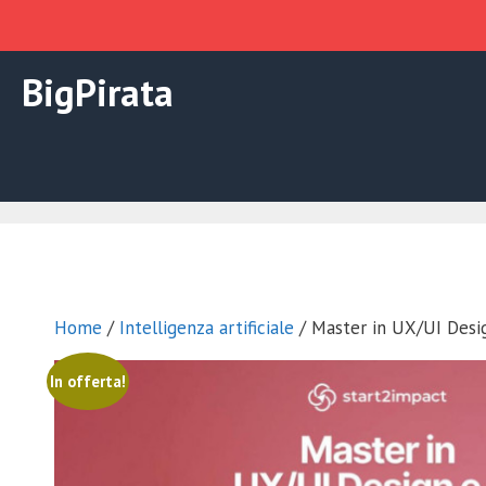
Vai
BigPirata
al
contenuto
Home
/
Intelligenza artificiale
/ Master in UX/UI Desig
In offerta!