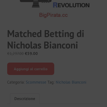
Matched Betting di
Nicholas Bianconi
Il
Il
€
1,297.00
€
59.00
prezzo
prezzo
originale
attuale
Aggiungi al carrello
era:
è:
€1,297.00.
€59.00.
Categoria:
Scommesse
Tag:
Nicholas Bianconi
Descrizione