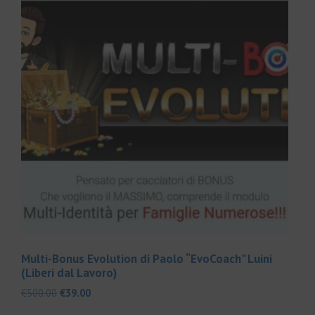
Multi-Bonus Evolution di Paolo “EvoCoach” Luini
(Liberi dal Lavoro)
Il
Il
€
500.00
€
39.00
prezzo
prezzo