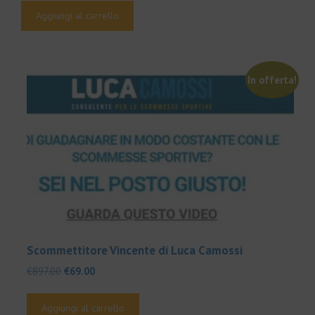
originale
attuale
Aggiungi al carrello
era:
è:
€500.00.
€39.00.
In offerta!
Scommettitore Vincente di Luca Camossi
Il
Il
€
897.00
€
69.00
prezzo
prezzo
originale
attuale
Aggiungi al carrello
era:
è: