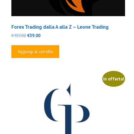
Forex Trading dalla A alla Z – Leone Trading
Il
Il
€
497.00
€
39.00
prezzo
prezzo
originale
attuale
Aggiungi al carrello
era:
è:
€497.00.
€39.00.
In offerta!