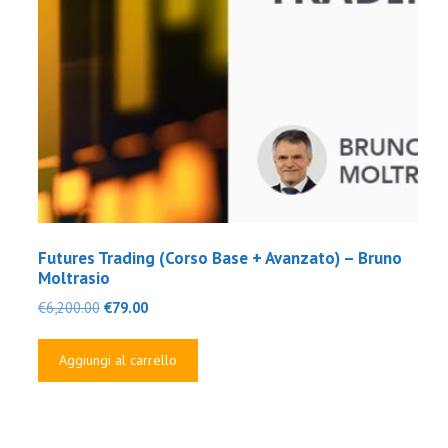
Futures Trading (Corso Base + Avanzato) – Bruno
Moltrasio
Il
Il
€
6,200.00
€
79.00
prezzo
prezzo
originale
attuale
Aggiungi al carrello
era:
è:
€6,200.00.
€79.00.