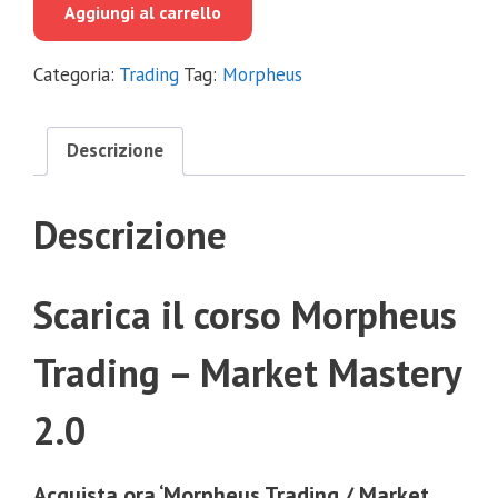
Aggiungi al carrello
era:
è:
€1,990.00.
€109.00.
Categoria:
Trading
Tag:
Morpheus
Descrizione
Descrizione
Scarica il corso Morpheus
Trading – Market Mastery
2.0
Acquista ora ‘Morpheus Trading / Market