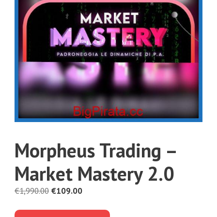
Morpheus Trading –
Market Mastery 2.0
Il
Il
€
1,990.00
€
109.00
prezzo
prezzo
originale
attuale