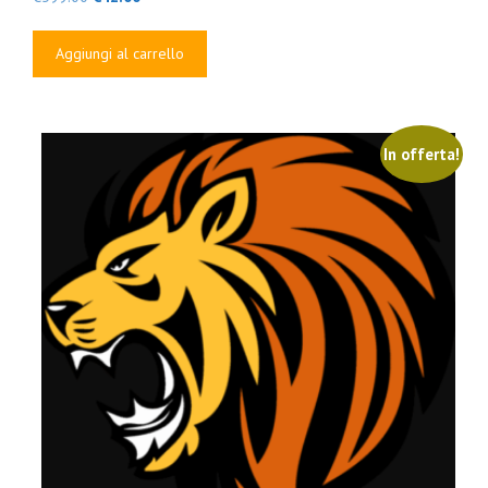
prezzo
prezzo
originale
attuale
Aggiungi al carrello
era:
è:
€599.00.
€42.00.
In offerta!