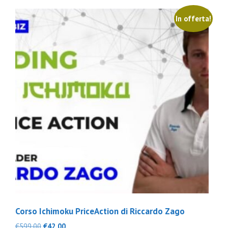
In offerta!
Corso Ichimoku PriceAction di Riccardo Zago
Il
Il
€
599.00
€
42.00