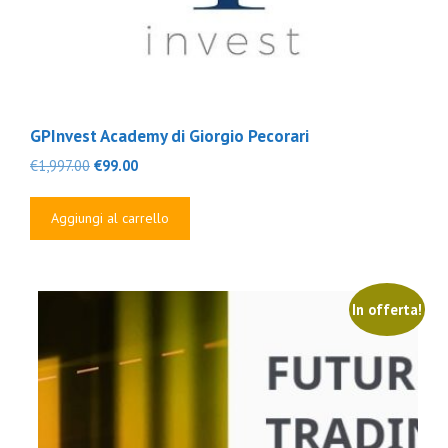
GPInvest Academy di Giorgio Pecorari
Il
Il
€
1,997.00
€
99.00
prezzo
prezzo
originale
attuale
Aggiungi al carrello
era:
è:
€1,997.00.
€99.00.
In offerta!