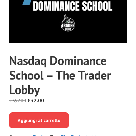
Nasdaq Dominance
School – The Trader
Lobby
Il
Il
€
397.00
€
32.00
prezzo
prezzo
originale
attuale
Aggiungi al carrello
era:
è:
€397.00.
€32.00.