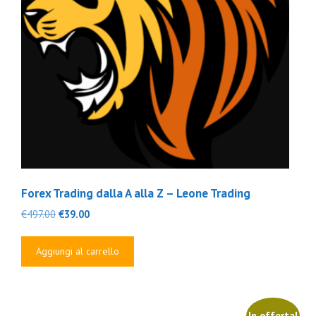
Forex Trading dalla A alla Z – Leone Trading
Il
Il
€
497.00
€
39.00
prezzo
prezzo
originale
attuale
Aggiungi al carrello
era:
è:
€497.00.
€39.00.
In offerta!