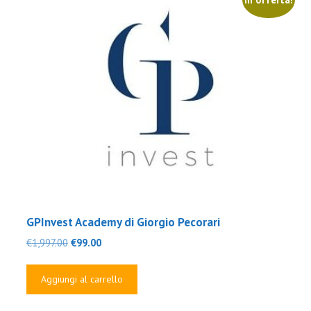
GPInvest Academy di Giorgio Pecorari
Il
Il
€
1,997.00
€
99.00
prezzo
prezzo
originale
attuale
Aggiungi al carrello
era:
è:
€1,997.00.
€99.00.