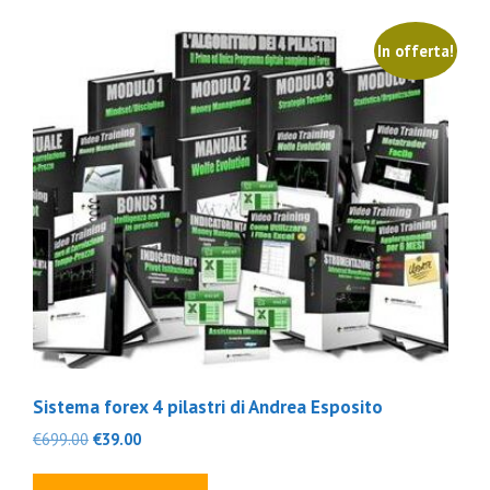
In offerta!
Sistema forex 4 pilastri di Andrea Esposito
Il
Il
€
699.00
€
39.00
prezzo
prezzo
originale
attuale