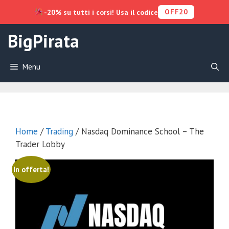
OFF20
-20% su tutti i corsi! Usa il codice
Vai
BigPirata
al
contenuto
Menu
Home
/
Trading
/ Nasdaq Dominance School – The
Trader Lobby
In offerta!