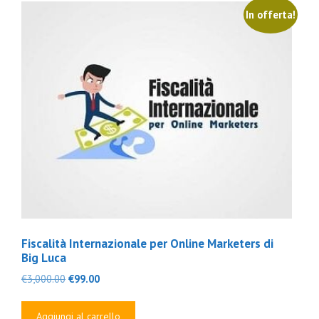
In offerta!
Fiscalità Internazionale per Online Marketers di
Big Luca
Il
Il
€
3,000.00
€
99.00
prezzo
prezzo
originale
attuale
Aggiungi al carrello