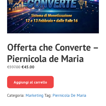
Offerta che Converte –
Piernicola de Maria
Il
Il
€
597.00
€
45.00
prezzo
prezzo
originale
attuale
Aggiungi al carrello
era:
è:
€597.00.
€45.00.
Categoria:
Marketing
Tag:
Piernicola De Maria