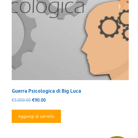
Guerra Psicologica di Big Luca
Il
Il
€
3,000.00
€
90.00
prezzo
prezzo
originale
attuale
Aggiungi al carrello
era:
è:
€3,000.00.
€90.00.