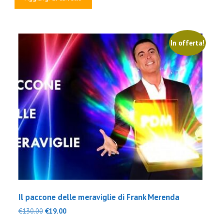
era:
è:
€3,000.00.
€99.00.
In offerta!
Il paccone delle meraviglie di Frank Merenda
Il
Il
€
130.00
€
19.00