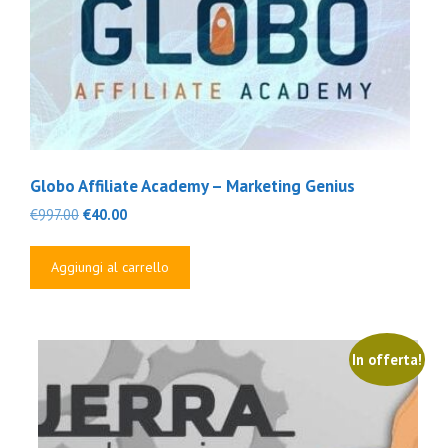
Globo Affiliate Academy – Marketing Genius
Il
Il
€
997.00
€
40.00
prezzo
prezzo
originale
attuale
Aggiungi al carrello
era:
è:
€997.00.
€40.00.
In offerta!