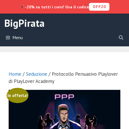
OFF20
-20% su tutti i corsi! Usa il codice
Vai
BigPirata
al
contenuto
Menu
Home
/
Seduzione
/ Protocollo Persuasivo Playlover
di PlayLover Academy
In offerta!