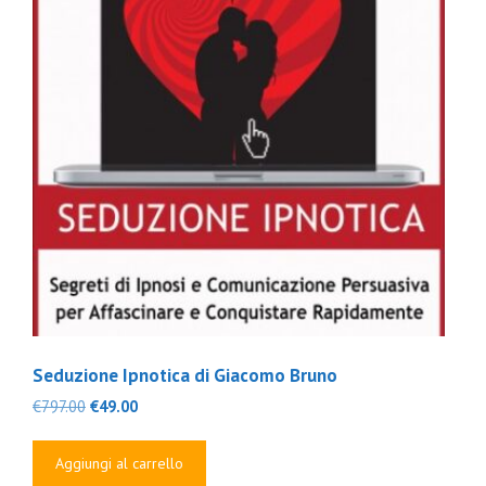
Seduzione Ipnotica di Giacomo Bruno
Il
Il
€
797.00
€
49.00
prezzo
prezzo
originale
attuale
Aggiungi al carrello
era:
è: