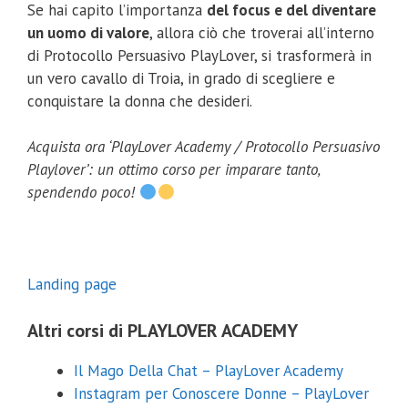
Se hai capito l’importanza
del focus e del diventare
un uomo di valore
, allora ciò che troverai all’interno
di Protocollo Persuasivo PlayLover, si trasformerà in
un vero cavallo di Troia, in grado di scegliere e
conquistare la donna che desideri.
Acquista ora ‘PlayLover Academy / Protocollo Persuasivo
Playlover’: un ottimo corso per imparare tanto,
spendendo poco!
Coupon Sconto 20%
Landing page
Inserisci sotto la tua email e riceverai il coupon con uno sconto del
20% su qualsiasi corso.
Altri corsi di PLAYLOVER ACADEMY
Il Mago Della Chat – PlayLover Academy
Instagram per Conoscere Donne – PlayLover
Inviami il coupon