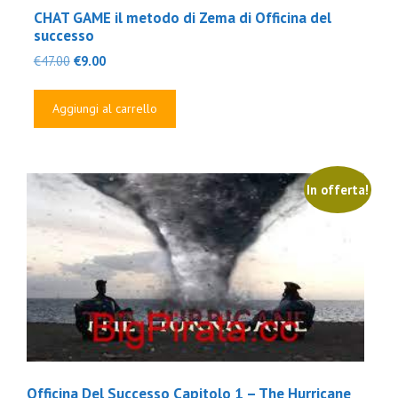
CHAT GAME il metodo di Zema di Officina del
successo
Il
Il
€
47.00
€
9.00
prezzo
prezzo
originale
attuale
Aggiungi al carrello
era:
è:
€47.00.
€9.00.
In offerta!
Officina Del Successo Capitolo 1 – The Hurricane