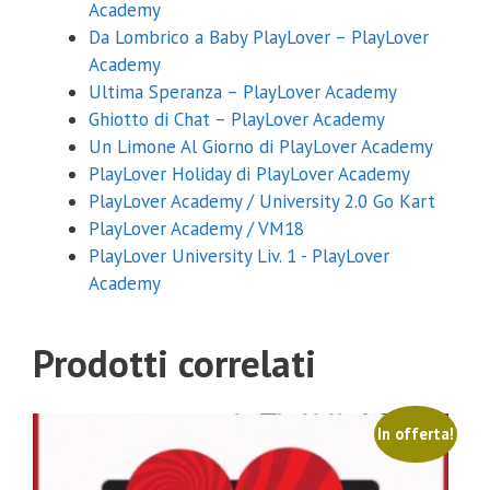
Academy
Da Lombrico a Baby PlayLover – PlayLover
Non mi interessa
Academy
Ultima Speranza – PlayLover Academy
La tua email non verrà comunicata a nessuno e per
nessuna ragione.
Ghiotto di Chat – PlayLover Academy
Un Limone Al Giorno di PlayLover Academy
PlayLover Holiday di PlayLover Academy
PlayLover Academy / University 2.0 Go Kart
PlayLover Academy / VM18
PlayLover University Liv. 1 - PlayLover
Academy
Prodotti correlati
In offerta!