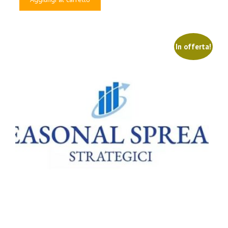
era:
è:
€997.00.
€69.00.
In offerta!