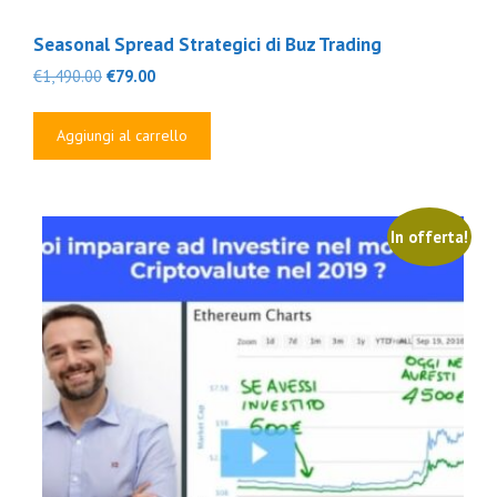
Seasonal Spread Strategici di Buz Trading
Il
Il
€
1,490.00
€
79.00
prezzo
prezzo
originale
attuale
Aggiungi al carrello
era:
è:
€1,490.00.
€79.00.
In offerta!