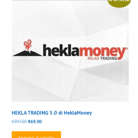
HEKLA TRADING 3.0 di HeklaMoney
Il
Il
€
997.00
€
69.00
prezzo
prezzo
originale
attuale
Aggiungi al carrello