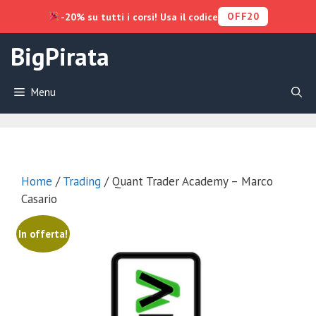
OFF20
-20% su tutti i corsi! Usa il codice
Vai
BigPirata
al
contenuto
Menu
Home
/
Trading
/ Quant Trader Academy – Marco
Casario
In offerta!