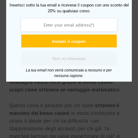
Descrizione
Inserisci sotto la tua email e riceverai il coupon con uno sconto del
20% su qualsiasi corso.
Descrizione
Inviami il coupon
Scarica il corso “S-Cassa
Non mi interessa
Casina – Billy Ray”
La tua email non verrà comunicata a nessuno e per
nessuna ragione.
Guadagna senza rischi grazie ai bonus casinò:
scopri come ottenere un vantaggio matematico
Questo corso è pensato per chi vuole
ottenere il
massimo dai bonus casinò
in modo strutturato e
sicuro. à ideale per chi ha difficoltà con
lâapprovazione degli account, per chi già fa
matched betting ma vuole monetizzare di pià¹, e