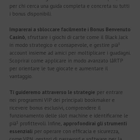
per chi cerca una guida completa e concreta su tutti
i bonus disponibili.
Imparerai a sbloccare facilmente i Bonus Benvenuto
Casinò
, sfruttare i giochi di carte come il Black Jack
in modo strategico e consapevole, e gestire pià¹
account insieme ad amici per moltiplicare i guadagni.
Scoprirai come applicare in modo avanzato lâRTP
per orientare le tue giocate e aumentare il
vantaggio.
Ti guideremo attraverso le strategie
per entrare
nei programmi VIP dei principali bookmaker e
ricevere bonus esclusivi, comprendere il
funzionamento delle slot machine e identificarne le
pià¹ profittevoli. Infine,
approfondirai gli strumenti
essenziali
per operare con efficacia e sicurezza,
come VPN, gestori di password e software per la