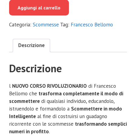
originale
attuale
Aggiungi al carrello
era:
è:
€1,297.00.
€53.00.
Categoria:
Scommesse
Tag:
Francesco Bellomo
Descrizione
Descrizione
l
NUOVO CORSO RIVOLUZIONARIO
di Francesco
Bellomo che
trasforma completamente il modo di
scommettere
di qualsiasi individuo, educandolo,
istruendolo e formandolo a
Scommettere in modo
Intelligente
al fine di costruirsi un guadagno
ricorrente con le scommesse
trasformando semplici
numeri in profitto
.