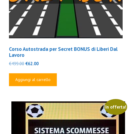
Corso Autostrada per Secret BONUS di Liberi Dal
Lavoro
Il
Il
€
499.00
€
62.00
prezzo
prezzo
originale
attuale
Aggiungi al carrello
era:
è:
€499.00.
€62.00.
In offerta!