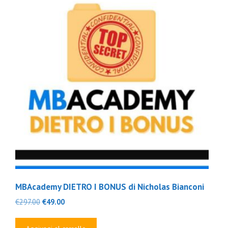
MBAcademy DIETRO I BONUS di Nicholas Bianconi
Il
Il
€
297.00
€
49.00
prezzo
prezzo
originale
attuale