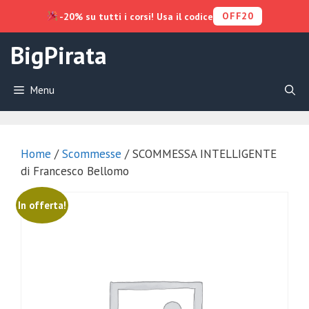
OFF20
-20% su tutti i corsi! Usa il codice
Vai
BigPirata
al
contenuto
Menu
Home
/
Scommesse
/ SCOMMESSA INTELLIGENTE
di Francesco Bellomo
In offerta!