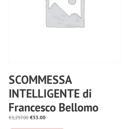
SCOMMESSA
INTELLIGENTE di
Francesco Bellomo
Il
Il
€
1,297.00
€
53.00
prezzo
prezzo