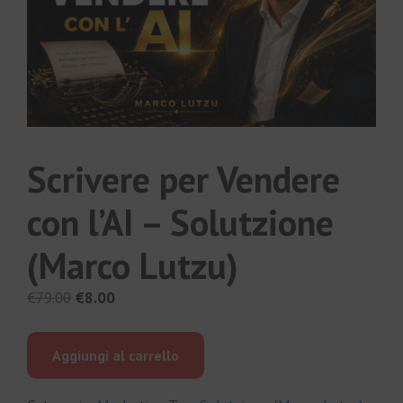
Scrivere per Vendere
con l’AI – Solutzione
(Marco Lutzu)
Il
Il
€
79.00
€
8.00
prezzo
prezzo
originale
attuale
Aggiungi al carrello
era:
è:
€79.00.
€8.00.