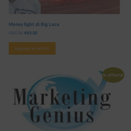
Money fight di Big Luca
Il
Il
€
997.00
€
69.00
prezzo
prezzo
originale
attuale
Aggiungi al carrello
era:
è:
€997.00.
€69.00.
In offerta!