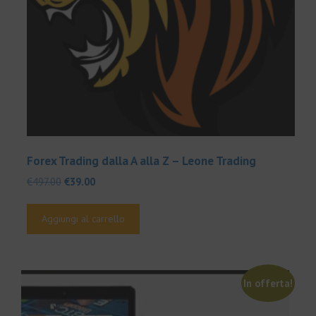
Forex Trading dalla A alla Z – Leone Trading
Il
Il
€
497.00
€
39.00
prezzo
prezzo
originale
attuale
Aggiungi al carrello
era:
è:
€497.00.
€39.00.
In offerta!