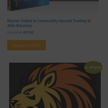
Master Online in Commodity Spread Trading di
Alfio Bardolla
Il
Il
€
1,500.00
€
97.00
prezzo
prezzo
originale
attuale
Aggiungi al carrello
era:
è:
€1,500.00.
€97.00.
In offerta!