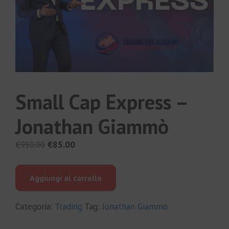
Small Cap Express –
Jonathan Giammò
Il
Il
€
950.00
€
85.00
prezzo
prezzo
originale
attuale
Aggiungi al carrello
era:
è:
€950.00.
€85.00.
Categoria:
Trading
Tag:
Jonathan Giammò