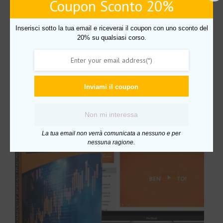
Coupon Sconto 20%
Trading Pro Academy By Jonathan Giammò
Inserisci sotto la tua email e riceverai il coupon con uno sconto del
Prodotti correlati
20% su qualsiasi corso.
In offerta!
Inviami il coupon
Non mi interessa
La tua email non verrà comunicata a nessuno e per
nessuna ragione.