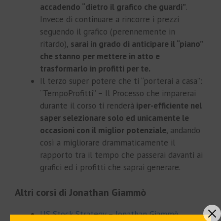
accadendo “dietro il grafico che guardi”
.
Invece di continuare a rincorre i prezzi
seguendo il grafico (perennemente in
ritardo),
sarai in grado di anticipare il “piano”
che stanno per mettere in atto e
trasformarlo in profitti per te.
Il terzo super potere che ti “porterai a casa”:
“TempoProfitti” – Il Processo che imparerai
durante il corso ti renderà
iper-efficiente nel
saper selezionare solo ed unicamente le
occasioni con il miglior potenziale
, andando
così a migliorare drammaticamente il
rapporto tra il tempo che passerai davanti ai
grafici ed i profitti che saprai generare.
Altri corsi di Jonathan Giammò
US Stock Strategy – Jonathan Giammò