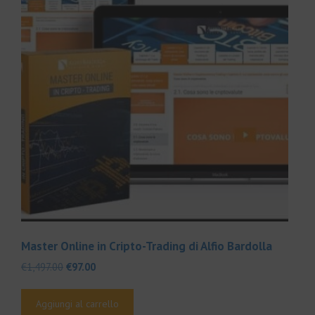
Master Online in Cripto-Trading di Alfio Bardolla
Il
Il
€
1,497.00
€
97.00
prezzo
prezzo
originale
attuale
Aggiungi al carrello
era:
è: