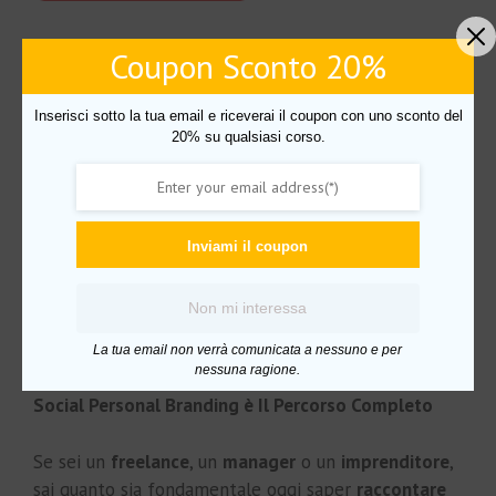
Coupon Sconto 20%
Descrizione
Inserisci sotto la tua email e riceverai il coupon con uno sconto del
Descrizione
20% su qualsiasi corso.
Scarica il corso “Social
Inviami il coupon
Personal Branding –
Non mi interessa
Veronica Gentili”
La tua email non verrà comunicata a nessuno e per
nessuna ragione.
Social Personal Branding è Il Percorso Completo
Se sei un
freelance
, un
manager
o un
imprenditore
,
sai quanto sia fondamentale oggi saper
raccontare