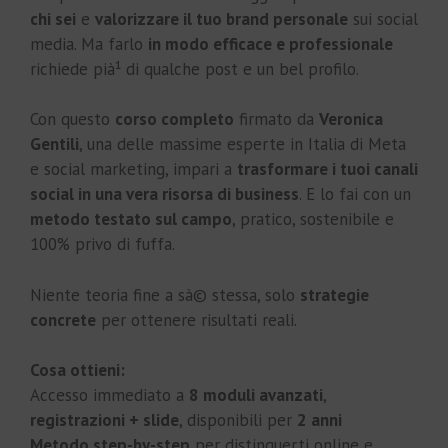
chi sei
e
valorizzare il tuo brand personale
sui social
media. Ma farlo
in modo efficace e professionale
richiede pià¹ di qualche post e un bel profilo.
Con questo
corso completo
firmato da
Veronica
Gentili
, una delle massime esperte in Italia di Meta
e social marketing, impari a
trasformare i tuoi canali
social in una vera risorsa di business
. E lo fai con un
metodo testato sul campo
, pratico, sostenibile e
100% privo di fuffa.
Niente teoria fine a sà© stessa, solo
strategie
concrete
per ottenere risultati reali.
Cosa ottieni:
Accesso immediato a
8 moduli avanzati
,
registrazioni + slide
, disponibili per
2 anni
Metodo step-by-step
per distinguerti online e