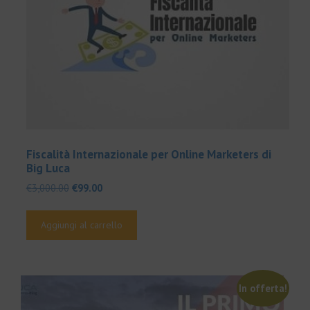
Fiscalità Internazionale per Online Marketers di
Big Luca
Il
Il
€
3,000.00
€
99.00
prezzo
prezzo
originale
attuale
Aggiungi al carrello
era:
è:
€3,000.00.
€99.00.
In offerta!