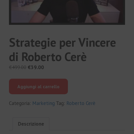
Strategie per Vincere
di Roberto Cerè
Il
Il
€
499.00
€
39.00
prezzo
prezzo
originale
attuale
Aggiungi al carrello
era:
è:
€499.00.
€39.00.
Categoria:
Marketing
Tag:
Roberto Cerè
Descrizione