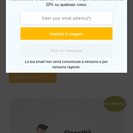
20% su qualsiasi corso.
Inviami il coupon
Non mi interessa
Vendere ghiaccio agli eschimesi
Il
Il
€
497.00
€
19.00
La tua email non verrà comunicata a nessuno e per
prezzo
prezzo
nessuna ragione.
originale
attuale
Aggiungi al carrello
era:
è:
€497.00.
€19.00.
In offerta!