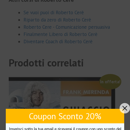
Se vuoi puoi di Roberto Cerè
Riparto da zero di Roberto Cerè
Roberto Cere - Comunicazione persuasiva
Finalmente Libero di Roberto Cerè
Diventare Coach di Roberto Cerè
Prodotti correlati
In offerta!
Coupon Sconto 20%
Inserisci sotto la tua email e riceverai il coupon con uno sconto del