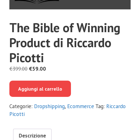
The Bible of Winning
Product di Riccardo
Picotti
Il
Il
€
399.00
€
59.00
prezzo
prezzo
originale
attuale
Aggiungi al carrello
era:
è:
€399.00.
€59.00.
Categorie:
Dropshipping
,
Ecommerce
Tag:
Riccardo
Picotti
Descrizione