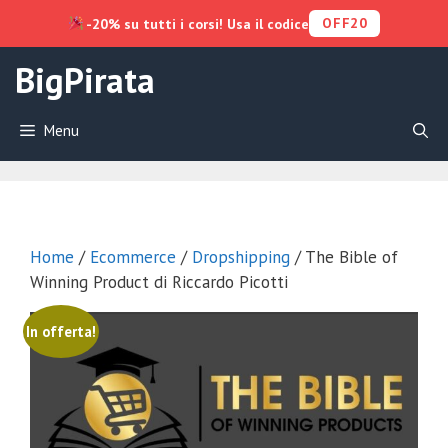
OFF20
-20% su tutti i corsi! Usa il codice
Vai
BigPirata
al
contenuto
Menu
Home
/
Ecommerce
/
Dropshipping
/ The Bible of
Winning Product di Riccardo Picotti
In offerta!