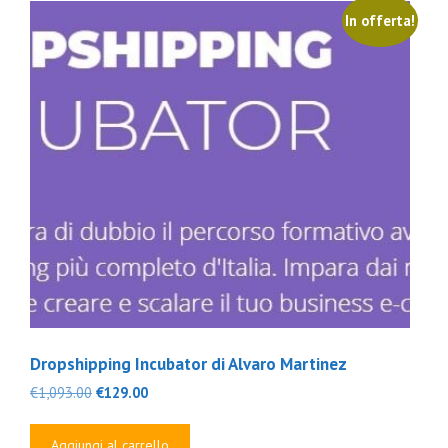
In offerta!
Dropshipping Incubator di Alvaro Martinez
Il
Il
€
1,093.00
€
129.00
prezzo
prezzo
originale
attuale
Aggiungi al carrello