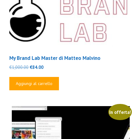
My Brand Lab Master di Matteo Malvino
Il
Il
€
1,000.00
€
84.00
prezzo
prezzo
originale
attuale
Aggiungi al carrello
era:
è:
€1,000.00.
€84.00.
In offerta!